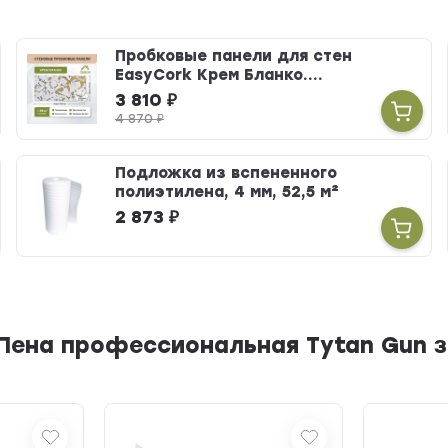
Пробковые панели для стен
EasyCork Крем Бланко....
3 810
₽
4 870
₽
Подложка из вспененного
полиэтилена, 4 мм, 52,5 м²
2 873
₽
Пена профессиональная Tytan Gun зи