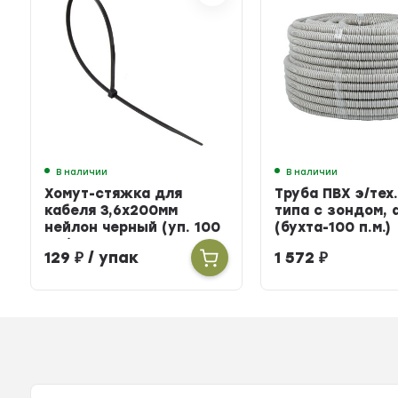
В наличии
В наличии
Хомут-стяжка для
Труба ПВХ э/тех.
кабеля 3,6х200мм
типа с зондом, 
нейлон черный (уп. 100
(бухта-100 п.м.)
шт.)
129
₽
/ упак
1 572
₽