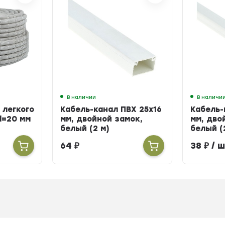
В наличии
В наличи
 легкого
Кабель-канал ПВХ 25х16
Кабель-
d=20 мм
мм, двойной замок,
мм, дво
белый (2 м)
белый (
64
₽
38
₽
/ ш