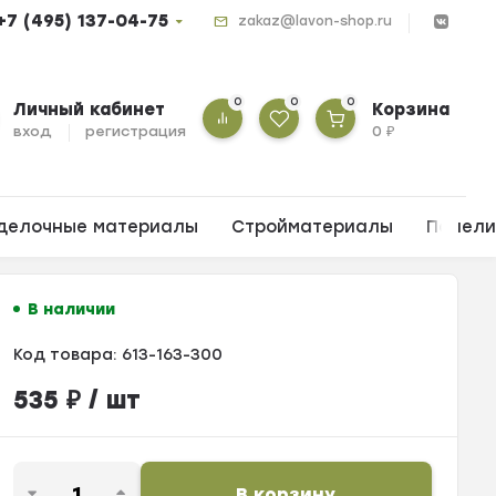
+7 (495) 137-04-75
zakaz@lavon-shop.ru
0
0
0
Личный кабинет
Корзина
вход
регистрация
0
₽
делочные материалы
Стройматериалы
Панел
В наличии
Код товара:
613-163-300
535
₽
/ шт
В корзину