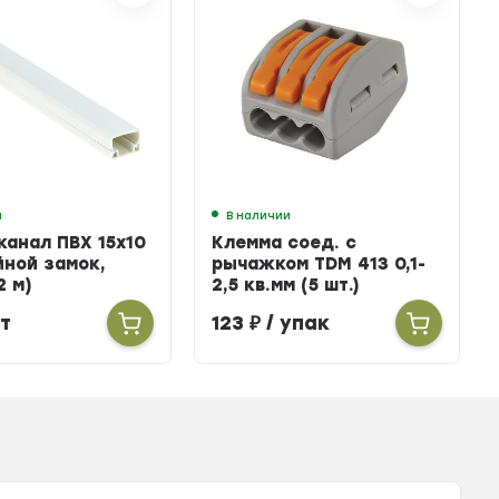
и
В наличии
канал ПВХ 15х10
Клемма соед. с
йной замок,
рычажком TDM 413 0,1-
2 м)
2,5 кв.мм (5 шт.)
т
123
₽
/ упак