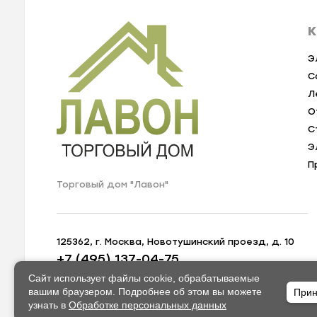
К
Э
С
Л
О
С
Э
П
Торговый дом "Лавон"
125362, г. Москва, Новотушинский проезд, д. 10
+7 (495) 137-04-75
zakaz@lavon-shop.ru
Сайт использует файлы cookie, обрабатываемые
вашим браузером. Подробнее об этом вы можете
Прин
узнать в
Обработке персональных данных