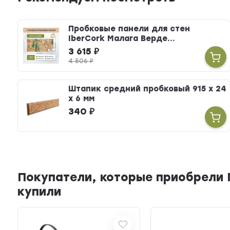
Пробковые панели для стен
IberCork Малага Верде...
3 615
₽
4 506
₽
Штапик средний пробковый 915 х 24
х 6 мм
340
₽
Покупатели, которые приобрели 
купили