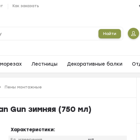
ат
Как заказать
Найти
морезах
Лестницы
Декоративные балки
От
Пены монтажные
n Gun зимняя (750 мл)
Характеристики:
Ед. измерения
шт