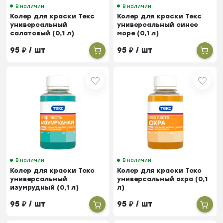
В наличии
В наличии
Колер для краски Текс
Колер для краски Текс
универсальный
универсальный синее
салатовый (0,1 л)
море (0,1 л)
95
₽
/ шт
95
₽
/ шт
В наличии
В наличии
Колер для краски Текс
Колер для краски Текс
универсальный
универсальный охра (0,1
изумрудный (0,1 л)
л)
95
₽
/ шт
95
₽
/ шт