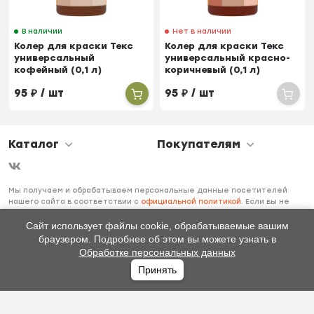
В наличии
Нет в наличии
Колер для краски Текс
Колер для краски Текс
универсальный
универсальный красно-
кофейный (0,1 л)
коричневый (0,1 л)
95
₽
/ шт
95
₽
/ шт
Каталог
Покупателям
Мы получаем и обрабатываем персональные данные посетителей
нашего сайта в соответствии с
официальной политикой
. Если вы не
даете согласия на обработку своих персональных данных, вам
необходимо покинуть наш сайт.
Сайт использует файлы cookie, обрабатываемые вашим
браузером. Подробнее об этом вы можете узнать в
Обработке персональных данных
Принять
Главная
Каталог
Избранное
Профиль
0
₽