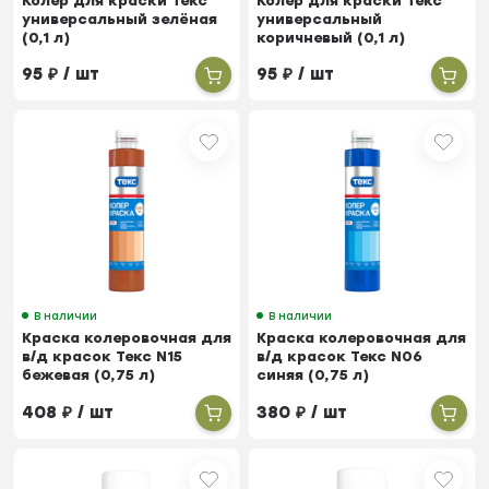
Колер для краски Текс
Колер для краски Текс
универсальный зелёная
универсальный
(0,1 л)
коричневый (0,1 л)
95
₽
/ шт
95
₽
/ шт
В наличии
В наличии
Краска колеровочная для
Краска колеровочная для
в/д красок Текс N15
в/д красок Текс N06
бежевая (0,75 л)
синяя (0,75 л)
408
₽
/ шт
380
₽
/ шт