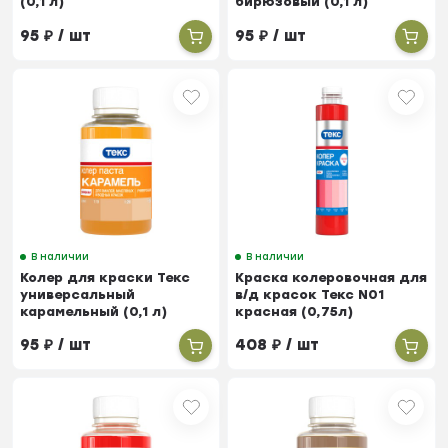
(0,1 л)
бирюзовый (0,1 л)
95
₽
/ шт
95
₽
/ шт
В наличии
В наличии
Колер для краски Текс
Краска колеровочная для
универсальный
в/д красок Текс N01
карамельный (0,1 л)
красная (0,75л)
95
₽
/ шт
408
₽
/ шт