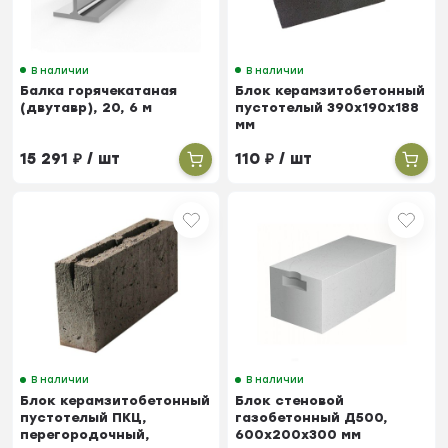
В наличии
В наличии
Балка горячекатаная
Блок керамзитобетонный
(двутавр), 20, 6 м
пустотелый 390х190х188
мм
15 291
₽
/ шт
110
₽
/ шт
В наличии
В наличии
Блок керамзитобетонный
Блок стеновой
пустотелый ПКЦ,
газобетонный Д500,
перегородочный,
600х200х300 мм