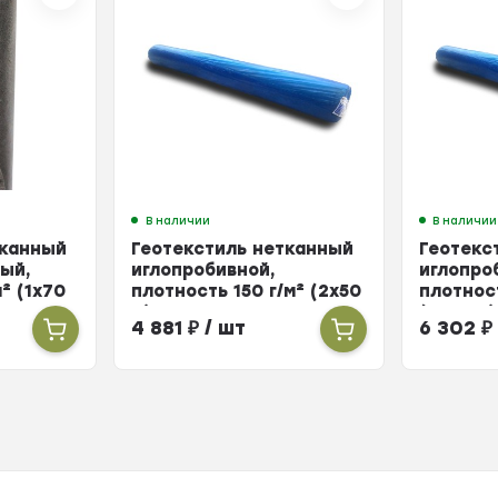
В наличии
В наличии
тканный
Геотекстиль нетканный
Геотекс
ый,
иглопробивной,
иглопро
² (1х70
плотность 150 г/м² (2х50
плотнос
м)
(2х50 м)
4 881
₽
/ шт
6 302
₽