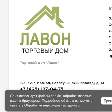
К
Э
С
Л
О
С
Э
П
Торговый дом "Лавон"
125362, г. Москва, Новотушинский проезд, д. 10
+7 (495) 137-04-75
zakaz@lavon-shop.ru
Сайт использует файлы cookie, обрабатываемые
вашим браузером. Подробнее об этом вы можете
Прин
узнать в
Обработке персональных данных