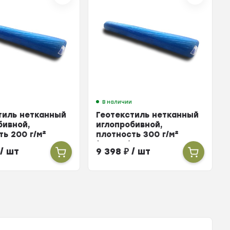
В наличии
тиль нетканный
Геотекстиль нетканный
бивной,
иглопробивной,
ть 200 г/м²
плотность 300 г/м²
(2х50 м)
/ шт
9 398
₽
/ шт