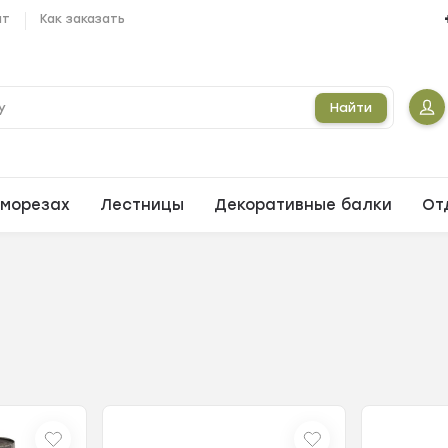
ат
Как заказать
Найти
морезах
Лестницы
Декоративные балки
От