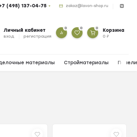
+7 (495) 137-04-75
zakaz@lavon-shop.ru
0
0
0
Личный кабинет
Корзина
вход
регистрация
0
₽
делочные материалы
Стройматериалы
Панел