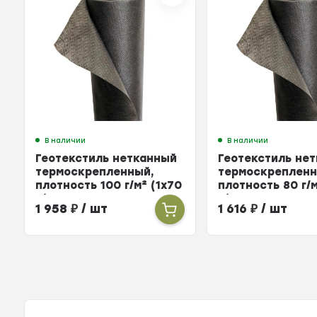
В наличии
В наличии
Геотекстиль нетканный
Геотекстиль не
термоскрепленный,
термоскрепленн
плотность 100 г/м² (1х70
плотность 80 г/м
м)
м)
1 958
₽
/ шт
1 616
₽
/ шт