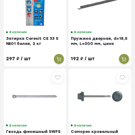
В наличии
В наличии
Затирка Ceresit CE 33 S
Пружина дверная, d=18,5
№01 белая, 2 кг
мм, L=300 мм, цинк
297
₽
/ шт
192
₽
/ шт
В наличии
В наличии
Гвоздь финишный SWFS
Саморез кровельный