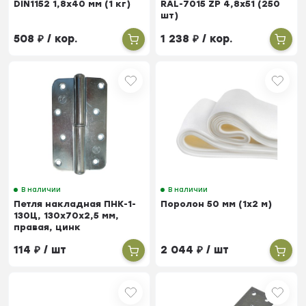
DIN1152 1,8х40 мм (1 кг)
RAL-7015 ZP 4,8х51 (250
шт)
508
₽
/ кор.
1 238
₽
/ кор.
В наличии
В наличии
Петля накладная ПНК-1-
Поролон 50 мм (1х2 м)
130Ц, 130х70х2,5 мм,
правая, цинк
114
₽
/ шт
2 044
₽
/ шт