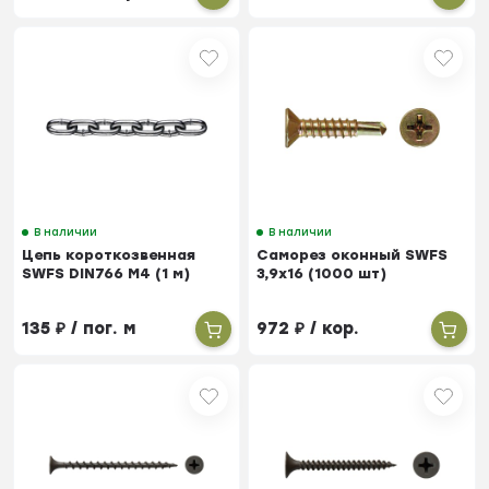
В наличии
В наличии
Цепь короткозвенная
Саморез оконный SWFS
SWFS DIN766 М4 (1 м)
3,9х16 (1000 шт)
135
₽
/ пог. м
972
₽
/ кор.