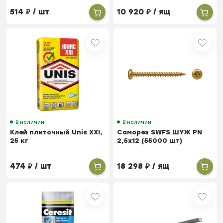
514
₽
/ шт
10 920
₽
/ ящ
В наличии
В наличии
Клей плиточный Unis ХХI,
Саморез SWFS ШУЖ PN
25 кг
2,5х12 (55000 шт)
474
₽
/ шт
18 298
₽
/ ящ