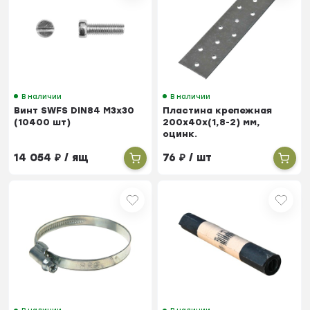
В наличии
В наличии
Винт SWFS DIN84 М3х30
Пластина крепежная
(10400 шт)
200х40х(1,8-2) мм,
оцинк.
14 054
₽
/ ящ
76
₽
/ шт