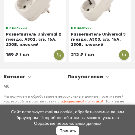
В наличии
В наличии
Разветвитель Universal 2
Разветвитель Universal 3
гнезда, А302, с/з, 16А,
гнезда, А303, с/з, 16А,
230В, плоский
230В, плоский
159
₽
/ шт
212
₽
/ шт
Каталог
Покупателям
Мы получаем и обрабатываем персональные данные посетителей
нашего сайта в соответствии с
официальной политикой
. Если вы не
даете согласия на обработку своих персональных данных, вам
необходимо покинуть наш сайт.
Сайт использует файлы cookie, обрабатываемые вашим
браузером. Подробнее об этом вы можете узнать в
Обработке персональных данных
Принять
Главная
Каталог
Избранное
Профиль
0
₽