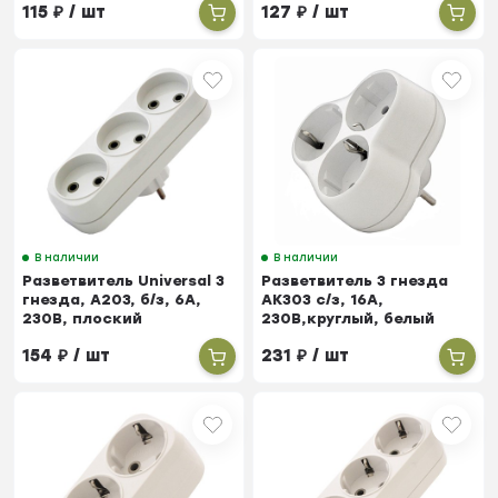
115
₽
/ шт
127
₽
/ шт
В наличии
В наличии
Разветвитель Universal 3
Разветвитель 3 гнезда
гнезда, А203, б/з, 6А,
АК303 с/з, 16А,
230В, плоский
230В,круглый, белый
154
₽
/ шт
231
₽
/ шт