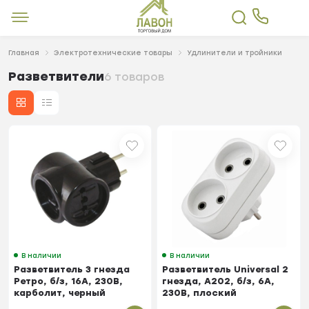
Главная
Электротехнические товары
Удлинители и тройники
Разветвители
6 товаров
В наличии
В наличии
Разветвитель 3 гнезда
Разветвитель Universal 2
Ретро, б/з, 16А, 230В,
гнезда, А202, б/з, 6А,
карболит, черный
230В, плоский