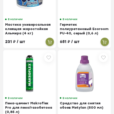
В наличии
В наличии
Мастика универсальная
Герметик
клеящая жаростойкая
полиуретановый Ecoroom
Альмира (4 кг)
PU-40, серый (0,6 л)
231
₽
/ шт
651
₽
/ шт
В наличии
В наличии
Пена-цемент Makroflex
Средство для снятия
Pro для пено/газобетона
обоев Metylan (500 мл)
(0,85 л)