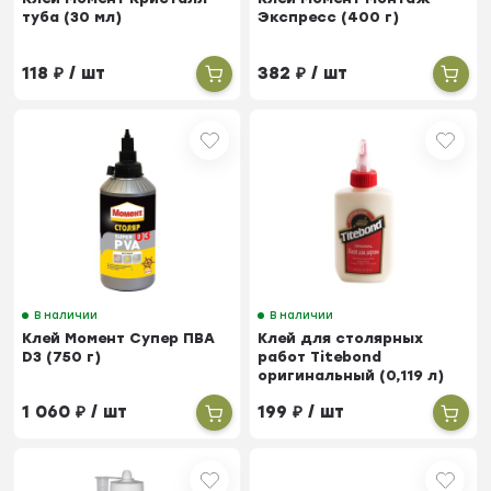
туба (30 мл)
Экспресс (400 г)
118
₽
/ шт
382
₽
/ шт
В наличии
В наличии
Клей Момент Супер ПВА
Клей для столярных
D3 (750 г)
работ Titebond
оригинальный (0,119 л)
1 060
₽
/ шт
199
₽
/ шт