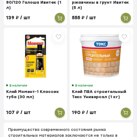
80/120 Галоша Ивитек (1
ржавчины в грунт Ивитек
л)
(5 л)
139
₽
/ шт
555
₽
/ шт
В наличии
В наличии
Клей Момент-1 Классик
Клей ПВА строительный
туба (30 мл)
Текс Универсал (1 кг)
107
₽
/ шт
190
₽
/ шт
Преимущества современного состояния рынка
строительных материалов заключаются не только в