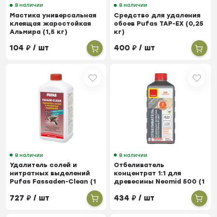
В наличии
В наличии
Мастика универсальная
Средство для удаления
клеящая жаростойкая
обоев Pufas TAP-EX (0,25
Альмира (1,5 кг)
кг)
104
₽
/ шт
400
₽
/ шт
В наличии
В наличии
Удалитель солей и
Отбеливатель
нитратных выделений
концентрат 1:1 для
Pufas Fassaden-Clean (1
древесины Neomid 500 (1
л)
кг)
727
₽
/ шт
434
₽
/ шт