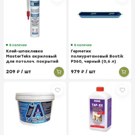
В наличии
В наличии
Клей-шпаклевка
Герметик
MasterTeks акриловый
полиуретановый Bostik
для потолоч. покрытий
P360, черный (0,6 л)
(0,4 кг)
209
₽
/ шт
979
₽
/ шт