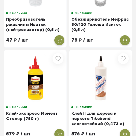
В наличии
В наличии
Преобразователь
Обезжириватель Нефрас
ржавчины Ивитек
80/120 Галоша Ивитек
(нейтрализатор) (0,5 л)
(0,5 л)
47
₽
/ шт
78
₽
/ шт
В наличии
В наличии
Клей-экспресс Момент
Клей II для дерева и
Столяр (750 г)
паркета Titebond
влагостойкий (0,473 л)
579
₽
/ шт
576
₽
/ шт