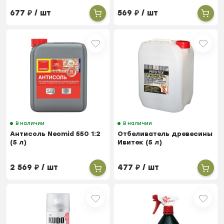
677
₽
/ шт
569
₽
/ шт
В наличии
В наличии
Антисоль Neomid 550 1:2
Отбеливатель древесины
(5 л)
Ивитек (5 л)
2 569
₽
/ шт
477
₽
/ шт