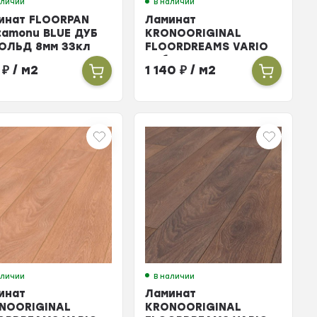
аличии
В наличии
инат FLOORPAN
Ламинат
tamonu BLUE ДУБ
KRONOORIGINAL
ОЛЬД 8мм 33кл
FLOORDREAMS VARIO
Дуб Томагавк 12мм
4
₽
/ м2
1 140
₽
/ м2
33кл
аличии
В наличии
инат
Ламинат
NOORIGINAL
KRONOORIGINAL