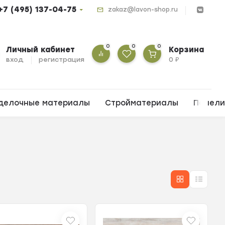
+7 (495) 137-04-75
zakaz@lavon-shop.ru
0
0
0
Личный кабинет
Корзина
вход
регистрация
0
₽
делочные материалы
Стройматериалы
Панел