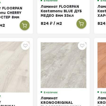
В наличии
В н
и
Ламинат FLOORPAN
Лам
т FLOORPAN
Kastamonu BLUE ДУБ
Kas
onu CHERRY
МЕДЕО 8мм 33кл
ХАР
ОСТЕР 8мм
824
₽
/ м2
82
 м2
В наличии
В н
и
Ламинат
Лам
т
KRONOORIGINAL
KRO