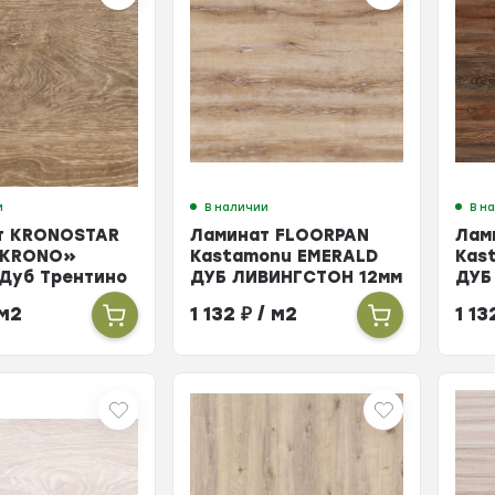
и
В наличии
В н
т KRONOSTAR
Ламинат FLOORPAN
Лам
 KRONO»
Kastamonu EMERALD
Kas
Дуб Трентино
ДУБ ЛИВИНГСТОН 12мм
ДУБ
л
33кл
м2
1 132
₽
/ м2
1 1