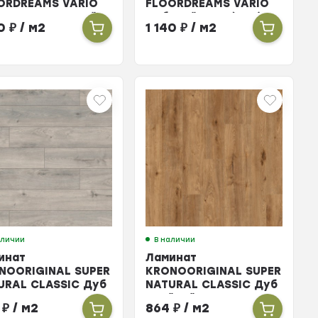
ORDREAMS VARIO
FLOORDREAMS VARIO
 Брашированный
Дуб Шейр H15 (тем)
40
₽
/ м2
1 140
₽
/ м2
тем) 12мм 33кл
12мм 33кл
аличии
В наличии
инат
Ламинат
NOORIGINAL SUPER
KRONOORIGINAL SUPER
URAL CLASSIC Дуб
NATURAL CLASSIC Дуб
мик 8мм 33кл
Скайлайн 8мм 33кл
4
₽
/ м2
864
₽
/ м2