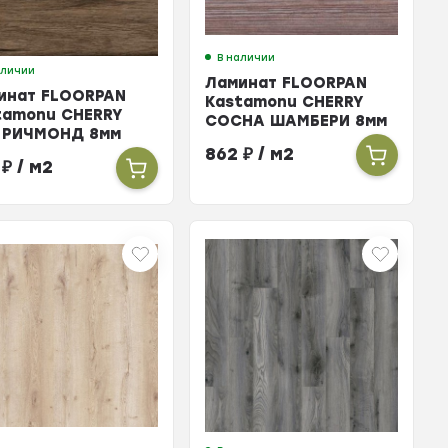
В наличии
аличии
Ламинат FLOORPAN
инат FLOORPAN
Kastamonu CHERRY
tamonu CHERRY
СОСНА ШАМБЕРИ 8мм
 РИЧМОНД 8мм
33кл
л
862
₽
/ м2
2
₽
/ м2