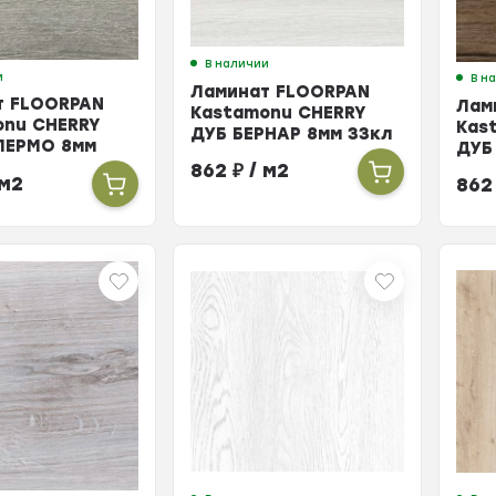
В наличии
и
В н
Ламинат FLOORPAN
т FLOORPAN
Лам
Kastamonu CHERRY
onu CHERRY
Kas
ДУБ БЕРНАР 8мм 33кл
ЛЕРМО 8мм
ДУБ
33к
862
₽
/ м2
 м2
86