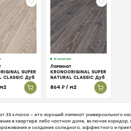
и
В наличии
т
Ламинат
RIGINAL SUPER
KRONOORIGINAL SUPER
L CLASSIC Дуб
NATURAL CLASSIC Дуб
 8мм 33кл
Бедрок 8мм 33кл
 м2
864
₽
/ м2
т 33 класса — это хороший ламинат универсального на
ния в квартире либо частном доме, включая коридор, 
ораживания и создания солидного, эффектного и прият