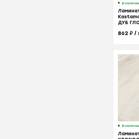
В наличи
Ламина
Kastam
ДУБ ГЛ
33кл
862
₽
/
В наличи
Ламина