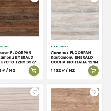
аличии
В наличии
инат FLOORPAN
Ламинат FLOORPAN
tamonu EMERALD
Kastamonu EMERALD
 КУСТО 12мм 33кл
СОСНА МОНТАНА 12мм
33кл
32
₽
/ м2
1 132
₽
/ м2