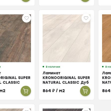
и
В наличии
В н
т
Ламинат
Лам
RIGINAL SUPER
KRONOORIGINAL SUPER
KRO
L CLASSIC
NATURAL CLASSIC Дуб
NAT
Барнвуд Н2
Аспен Н18 8мм 33кл
Хар
 м2
864
₽
/ м2
86
л