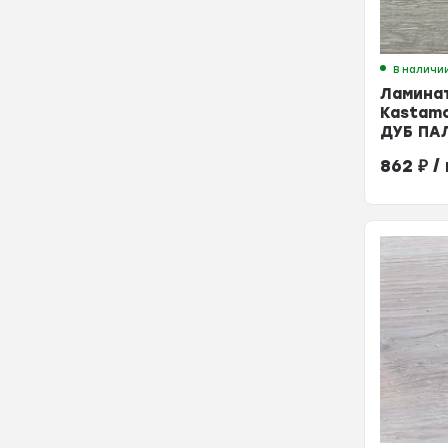
В наличи
Ламина
Kastam
ДУБ ПА
33кл
862
₽
/