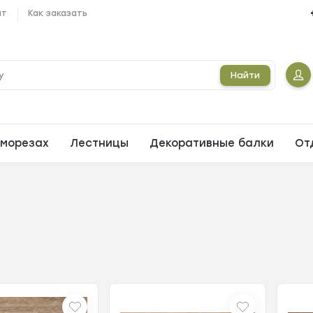
ат
Как заказать
Найти
морезах
Лестницы
Декоративные балки
От