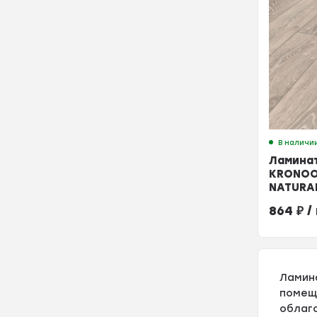
В наличи
Ламина
KRONOO
NATURA
Боулдор
864
₽
/
Ламина
помеще
облаг