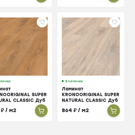
аличии
В наличии
инат
Ламинат
NOORIGINAL SUPER
KRONOORIGINAL SUPER
URAL CLASSIC Дуб
NATURAL CLASSIC Дуб
лех 8мм 33кл
Колорадо 8мм 33кл
4
₽
/ м2
864
₽
/ м2