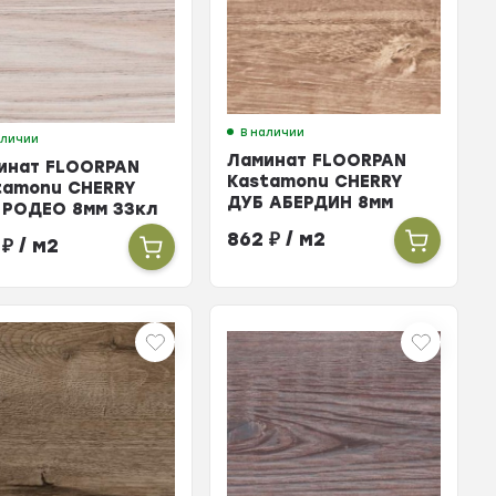
В наличии
аличии
Ламинат FLOORPAN
инат FLOORPAN
Kastamonu CHERRY
tamonu CHERRY
ДУБ АБЕРДИН 8мм
 РОДЕО 8мм 33кл
33кл
862
₽
/ м2
2
₽
/ м2