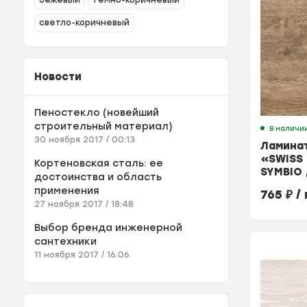
бежевый
темно-коричневый
светло-коричневый
Новости
Пеностекло (новейший
строительный материал)
В наличи
30 ноября 2017 / 00:13
Ламина
«SWISS
Кортеновская сталь: ее
SYMBIO 
достоинства и область
8мм 33к
применения
765
₽
/ 
27 ноября 2017 / 18:48
Выбор бренда инженерной
сантехники
11 ноября 2017 / 16:06