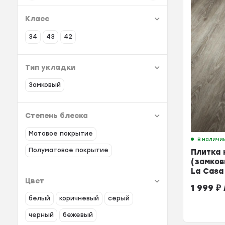
Класс
34
43
42
Тип укладки
Замковый
Степень блеска
Матовое покрытие
В наличи
Полуматовое покрытие
Плитка 
(замков
La Casa
Флоренц
Цвет
1 999
₽
шт = 2,1
белый
коричневый
серый
черный
бежевый