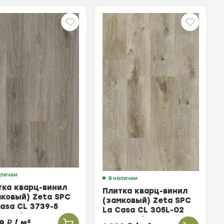
аличии
В наличии
тка кварц-винил
Плитка кварц-винил
мковый) Zeta SPC
(замковый) Zeta SPC
Casa CL 3739-5
La Casa CL 305L-02
ция (упак. 10 шт =
Палермо (упак. 10 шт
99
₽
/ м²