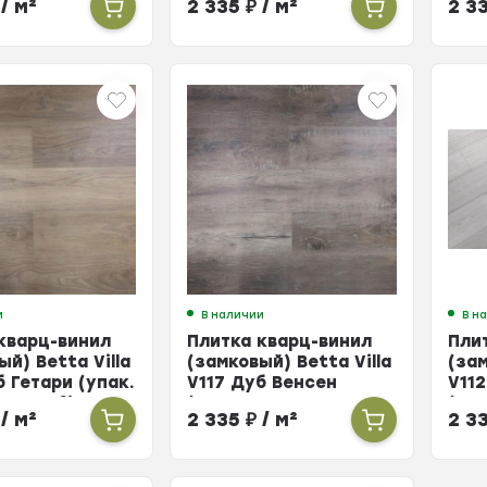
/ м²
2 335
₽
/ м²
2 3
)
2,2
и
В наличии
В н
кварц-винил
Плитка кварц-винил
Пли
ый) Betta Villa
(замковый) Betta Villa
(зам
б Гетари (упак.
V117 Дуб Венсен
V11
 2,248м²)
(упак. 10 шт =
(упа
/ м²
2 335
₽
/ м²
2 3
2,248м²)
2,2