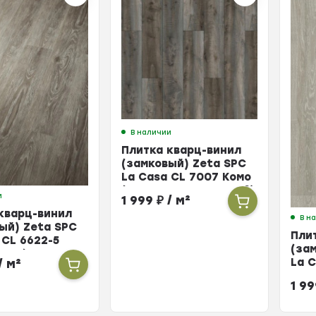
В наличии
Плитка кварц-винил
(замковый) Zeta SPC
La Casa CL 7007 Комо
(упак. 10 шт = 2,196м²)
и
1 999
₽
/ м²
кварц-винил
В н
ый) Zeta SPC
Пли
 CL 6622-5
(за
ия (упак. 10
La C
/ м²
96м²)
Неап
1 9
2,19