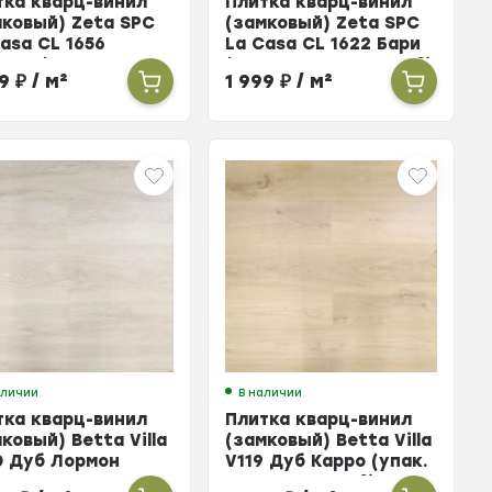
тка кварц-винил
Плитка кварц-винил
мковый) Zeta SPC
(замковый) Zeta SPC
asa CL 1656
La Casa CL 1622 Бари
ния (упак. 10 шт =
(упак. 10 шт = 2,196м²)
99
₽
/ м²
1 999
₽
/ м²
6м²)
аличии
В наличии
тка кварц-винил
Плитка кварц-винил
ковый) Betta Villa
(замковый) Betta Villa
0 Дуб Лормон
V119 Дуб Карро (упак.
к. 10 шт =
10 шт = 2,248м²)