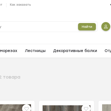
ат
Как заказать
Найти
морезах
Лестницы
Декоративные балки
От
2 товара