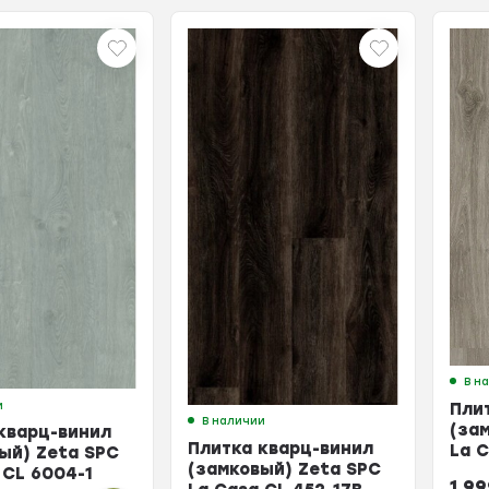
В н
и
Пли
В наличии
(за
кварц-винил
Плитка кварц-винил
La 
ый) Zeta SPC
(замковый) Zeta SPC
Вене
 CL 6004-1
1 9