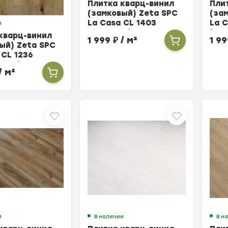
Плитка кварц-винил
Пли
(замковый) Zeta SPC
(за
La Casa CL 1403
La 
и
Мессина (упак. 10 шт
(упа
кварц-винил
1 999
₽
/ м²
1 9
= 2,196м²)
ый) Zeta SPC
 CL 1236
но (упак. 10
/ м²
96м²)
и
В наличии
В н