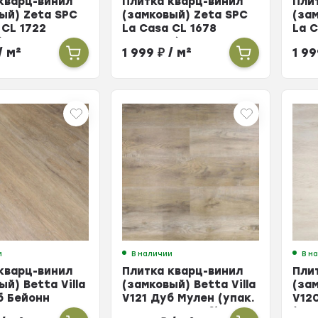
кварц-винил
Плитка кварц-винил
Пли
ый) Zeta SPC
(замковый) Zeta SPC
(за
 CL 1722
La Casa CL 1678
La C
(упак. 10 шт =
Бергамо (упак. 10 шт =
Ката
/ м²
1 999
₽
/ м²
1 9
2,196м²)
2,19
и
В наличии
В н
кварц-винил
Плитка кварц-винил
Пли
ый) Betta Villa
(замковый) Betta Villa
(зам
б Бейонн
V121 Дуб Мулен (упак.
V12
0 шт =
10 шт = 2,248м²)
(упа