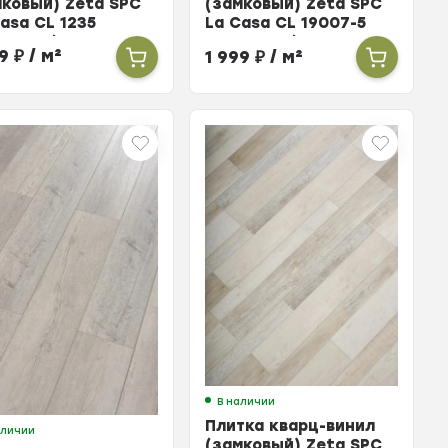
мковый) Zeta SPC
(замковый) Zeta SPC
asa CL 1235
La Casa CL 19007-5
ренто (упак. 10 шт
Таормина (упак. 10 шт
99
₽
/ м²
1 999
₽
/ м²
196м²)
= 2,196м²)
В наличии
Плитка кварц-винил
аличии
(замковый) Zeta SPC