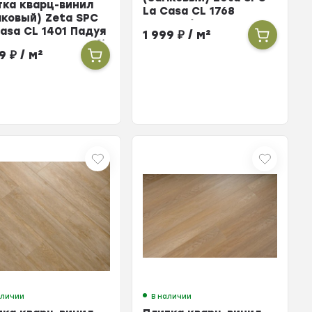
тка кварц-винил
La Casa CL 1768
мковый) Zeta SPC
Специя (упак. 10 шт =
Casa CL 1401 Падуя
1 999
₽
/ м²
2,196м²)
к. 10 шт = 2,196м²)
99
₽
/ м²
аличии
В наличии