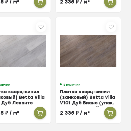
35
₽
/ м²
2 335
₽
/ м²
48м²)
аличии
В наличии
тка кварц-винил
Плитка кварц-винил
ковый) Betta Villa
(замковый) Betta Villa
2 Дуб Леванто
V101 Дуб Виано (упак.
к. 10 шт =
10 шт = 2,248м²)
35
₽
/ м²
2 335
₽
/ м²
48м²)