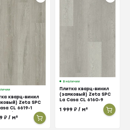
В наличии
Плитка кварц-винил
аличии
(замковый) Zeta SPC
тка кварц-винил
La Casa CL 6160-9
мковый) Zeta SPC
Римини (упак. 10 шт =
asa CL 6619-1
1 999
₽
/ м²
2,196м²)
оль (упак. 10 шт =
99
₽
/ м²
6м²)