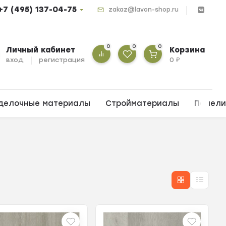
+7 (495) 137-04-75
zakaz@lavon-shop.ru
0
0
0
Личный кабинет
Корзина
вход
регистрация
0
₽
делочные материалы
Стройматериалы
Панел