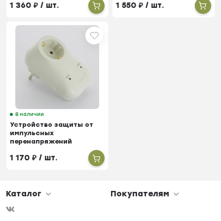
1 360
₽
/ шт.
1 550
₽
/ шт.
АЛЬБАТРОС-220/500 AC
АЛЬБАТРОС-220/1000 AC
В наличии
Устройство защиты от
импульсных
перенапряжений
БАСТИОН
1 170
₽
/ шт.
АЛЬБАТРОС-220/3500 AC
Каталог
Покупателям