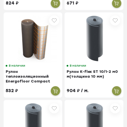
824
₽
671
₽
алюминиевой фольгой
х 20м
ROLS ISOMARKET 1м х 25м
В наличии
В наличии
Рулон
Рулон K-flex ST 10/1-2 м0
теплоизоляционный
м(толщина 10 мм)
Energofloor Compact
ROLS ISOMARKET 3мм х 1м
532
₽
904
₽
/ м.
х 30м