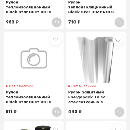
Рулон
Рулон
теплоизоляционный
теплоизоляционный
Black Star Duct ROLS
Black Star Duct ROLS
ISOMARKET 15мм х 1м х 7м
ISOMARKET 10мм х 1м х
983
₽
710
₽
10м
Нет в наличии
Нет в наличии
Рулон
Рулон защитный
теплоизоляционный
Energopack TK со
Black Star Duct ROLS
стеклотканью с
ISOMARKET 5мм х 1м х 20м
алюминиевой фольгой
511
₽
443
₽
ROLS ISOMARKET 1м х 25м