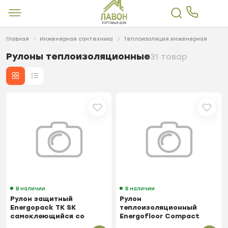
Главная
Инженерная сантехника
Теплоизоляция инженерная
Рулоны теплоизоляционные
31 товар
В наличии
В наличии
Рулон защитный
Рулон
Energopack TK SK
теплоизоляционный
самоклеющийся со
Energofloor Compact
стеклотканью с
ROLS ISOMARKET 5мм х 1м