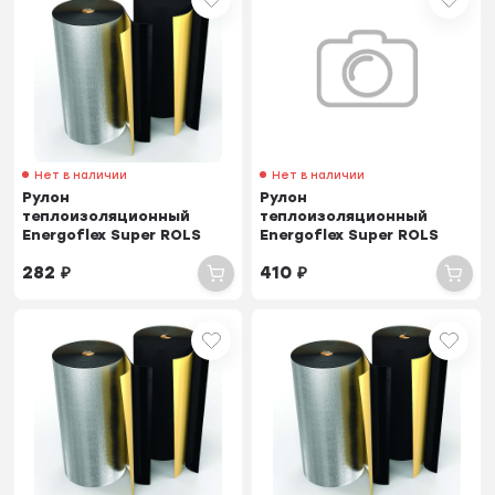
Нет в наличии
Нет в наличии
Рулон
Рулон
теплоизоляционный
теплоизоляционный
Energoflex Super ROLS
Energoflex Super ROLS
ISOMARKET 10мм х 1м х
ISOMARKET 13мм х 1м х 7м
282
₽
410
₽
10м