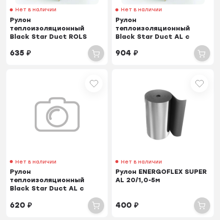
Нет в наличии
Нет в наличии
Рулон
Рулон
теплоизоляционный
теплоизоляционный
Black Star Duct ROLS
Black Star Duct AL с
ISOMARKET 8мм х 1м х 12м
покрытием алюминиевой
635
₽
904
₽
фольгой ROLS ISOMARKET
10мм х 1м х 10м
Нет в наличии
Нет в наличии
Рулон
Рулон ENERGOFLEX SUPER
теплоизоляционный
AL 20/1,0-5м
Black Star Duct AL с
покрытием алюминиевой
620
₽
400
₽
фольгой ROLS ISOMARKET
5мм х 1м х 20м