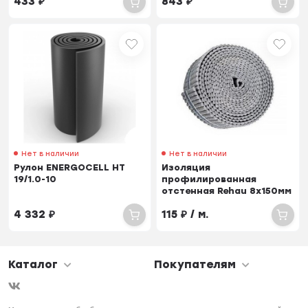
433
₽
843
₽
Нет в наличии
Нет в наличии
Рулон ENERGOCELL НТ
Изоляция
19/1.0-10
профилированная
отстенная Rehau 8x150мм
100м
4 332
₽
115
₽
/ м.
Каталог
Покупателям