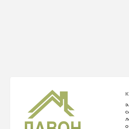
К
Э
С
Л
О