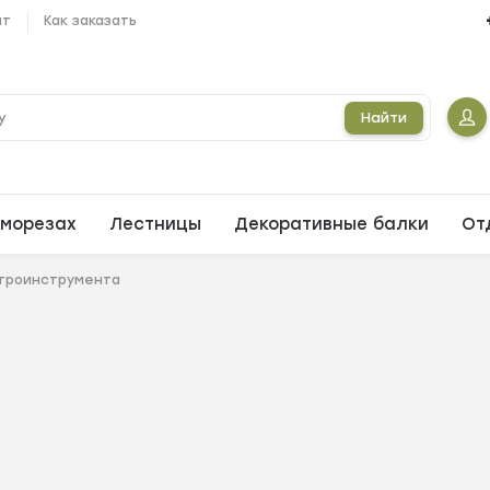
ат
Как заказать
Найти
морезах
Лестницы
Декоративные балки
От
троинструмента