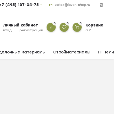
+7 (495) 137-04-75
zakaz@lavon-shop.ru
0
0
0
Личный кабинет
Корзина
вход
регистрация
0
₽
делочные материалы
Стройматериалы
Панел