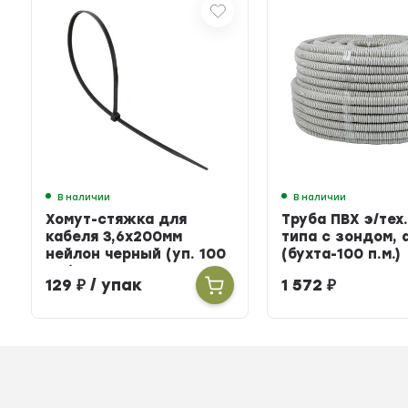
В наличии
В наличии
Хомут-стяжка для
Труба ПВХ э/тех.
кабеля 3,6х200мм
типа с зондом, 
нейлон черный (уп. 100
(бухта-100 п.м.)
шт.)
129
₽
/ упак
1 572
₽