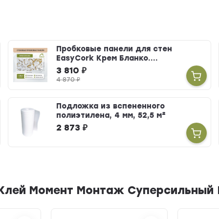
Пробковые панели для стен
EasyCork Крем Бланко....
3 810
₽
4 870
₽
Подложка из вспененного
полиэтилена, 4 мм, 52,5 м²
2 873
₽
Клей Момент Монтаж Суперсильный П