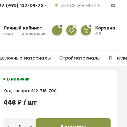
+7 (495) 137-04-75
zakaz@lavon-shop.ru
0
0
0
Личный кабинет
Корзина
вход
регистрация
0
₽
делочные материалы
Стройматериалы
Панел
В наличии
Код товара:
612-715-700
448
₽
/ шт
В корзину