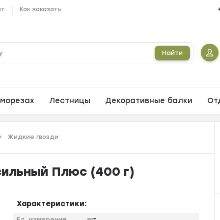
ат
Как заказать
Найти
морезах
Лестницы
Декоративные балки
От
Жидкие гвозди
ильный Плюс (400 г)
Характеристики:
Ед. измерения
шт