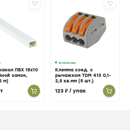
и
В наличии
канал ПВХ 15х10
Клемма соед. с
йной замок,
рычажком TDM 413 0,1-
2 м)
2,5 кв.мм (5 шт.)
т
123
₽
/ упак