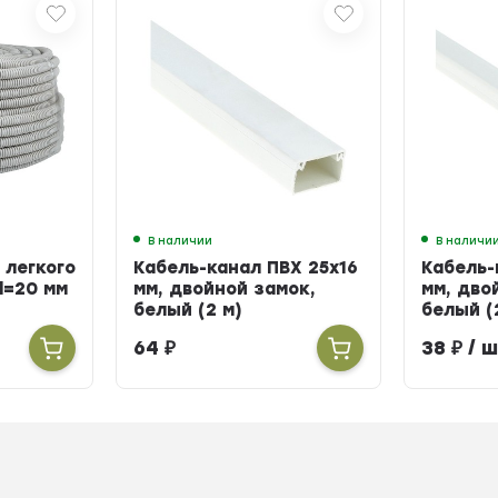
В наличии
В наличи
 легкого
Кабель-канал ПВХ 25х16
Кабель-
d=20 мм
мм, двойной замок,
мм, дво
белый (2 м)
белый (
64
₽
38
₽
/ ш