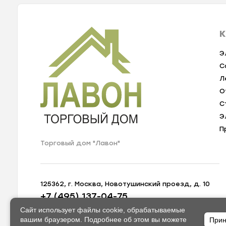
К
Э
С
Л
О
С
Э
П
Торговый дом "Лавон"
125362, г. Москва, Новотушинский проезд, д. 10
+7 (495) 137-04-75
zakaz@lavon-shop.ru
Сайт использует файлы cookie, обрабатываемые
вашим браузером. Подробнее об этом вы можете
Прин