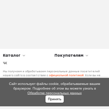
Каталог
Покупателям
Мы получаем и обрабатываем персональные данные посетителей
нашего сайта в соответствии с
официальной политикой
. Если вы не
даете согласия на обработку своих персональных данных, вам
необходимо покинуть наш сайт.
Сайт использует файлы cookie, обрабатываемые вашим
браузером. Подробнее об этом вы можете узнать в
Обработке персональных данных
Принять
Главная
Каталог
Избранное
Профиль
0
₽