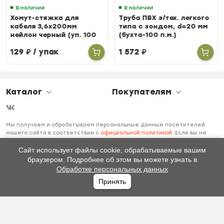
В наличии
В наличии
Хомут-стяжка для
Труба ПВХ э/тех. легкого
кабеля 3,6х200мм
типа с зондом, d=20 мм
нейлон черный (уп. 100
(бухта-100 п.м.)
шт.)
129
₽
/ упак
1 572
₽
Каталог
Покупателям
Мы получаем и обрабатываем персональные данные посетителей
нашего сайта в соответствии с
официальной политикой
. Если вы не
даете согласия на обработку своих персональных данных, вам
необходимо покинуть наш сайт.
Сайт использует файлы cookie, обрабатываемые вашим
браузером. Подробнее об этом вы можете узнать в
Обработке персональных данных
Принять
Главная
Каталог
Избранное
Профиль
0
₽