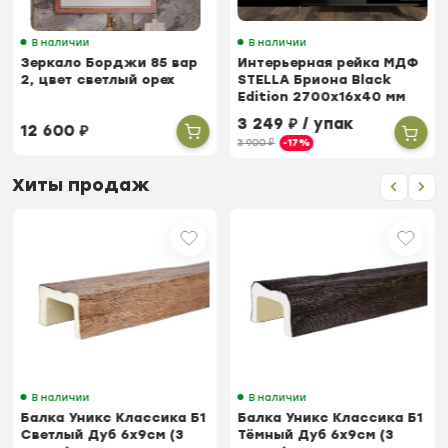
В наличии
В наличии
Зеркало Борджи 85 вар
Интерьерная рейка МДФ
2, цвет светлый орех
STELLA Бриона Black
Edition 2700х16х40 мм
(упак. 8 шт)
3 249
₽
/ упак
12 600
₽
3 900
₽
-17%
Хиты продаж
В наличии
В наличии
Балка Уникс Классика Б1
Балка Уникс Классика Б1
Светлый Дуб 6х9см (3
Тёмный Дуб 6х9см (3