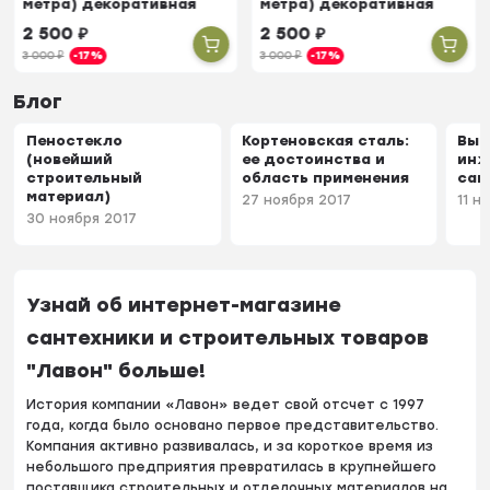
метра) декоративная
метра) декоративная
потолочная под дерево
потолочная под дерево
2 500
₽
2 500
₽
3 000
₽
-17%
3 000
₽
-17%
Блог
Пеностекло
Кортеновская сталь:
Выб
(новейший
ее достоинства и
инж
строительный
область применения
сан
материал)
27 ноября 2017
11 н
30 ноября 2017
Узнай об интернет-магазине
сантехники и строительных товаров
"Лавон" больше!
История компании «Лавон» ведет свой отсчет с 1997
года, когда было основано первое представительство.
Компания активно развивалась, и за короткое время из
небольшого предприятия превратилась в крупнейшего
поставщика строительных и отделочных материалов на