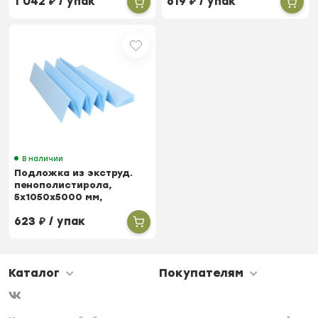
1 042
₽
/ упак
619
₽
/ упак
В наличии
Подложка из экструд.
пенополистирола,
5х1050х5000 мм,
гармошка, 5,25 м²
623
₽
/ упак
Каталог
Покупателям