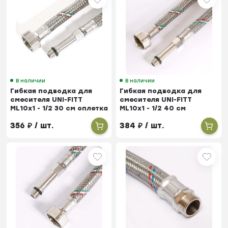
В наличии
В наличии
Гибкая подводка для
Гибкая подводка для
смесителя UNI-FITT
смесителя UNI-FITT
МL10х1 - 1/2 30 см оплетка
МL10х1 - 1/2 40 см
из нержавеющей стали
оплетка из нержавеющей
356
₽
/ шт.
384
₽
/ шт.
стали