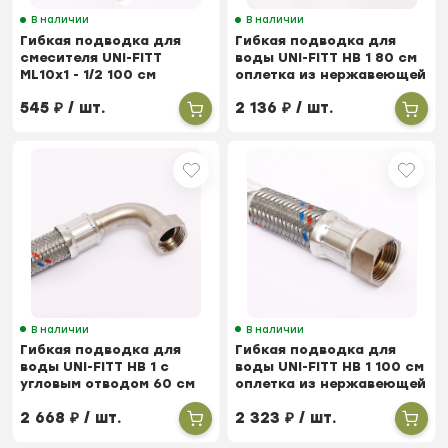
В наличии
В наличии
Гибкая подводка для
Гибкая подводка для
смесителя UNI-FITT
воды UNI-FITT НВ 1 80 см
МL10х1 - 1/2 100 см
оплетка из нержавеющей
оплетка из нержавеющей
стали антивибрационная
545
₽
/ шт.
2 136
₽
/ шт.
стали
В наличии
В наличии
Гибкая подводка для
Гибкая подводка для
воды UNI-FITT НВ 1 с
воды UNI-FITT НВ 1 100 см
угловым отводом 60 см
оплетка из нержавеющей
оплетка из нержавеющей
стали антивибрационная
2 668
₽
/ шт.
2 323
₽
/ шт.
стали антивибрационная