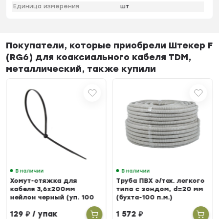
Единица измерения
шт
Покупатели, которые приобрели Штекер F
(RG6) для коаксиального кабеля TDM,
металлический, также купили
В наличии
В наличии
Хомут-стяжка для
Труба ПВХ э/тех. легкого
кабеля 3,6х200мм
типа с зондом, d=20 мм
нейлон черный (уп. 100
(бухта-100 п.м.)
шт.)
129
₽
/ упак
1 572
₽