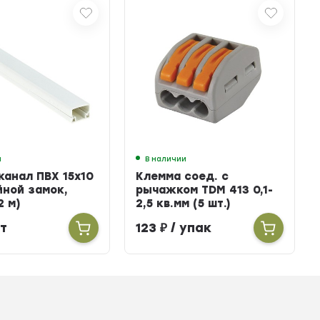
и
В наличии
канал ПВХ 15х10
Клемма соед. с
йной замок,
рычажком TDM 413 0,1-
2 м)
2,5 кв.мм (5 шт.)
т
123
₽
/ упак