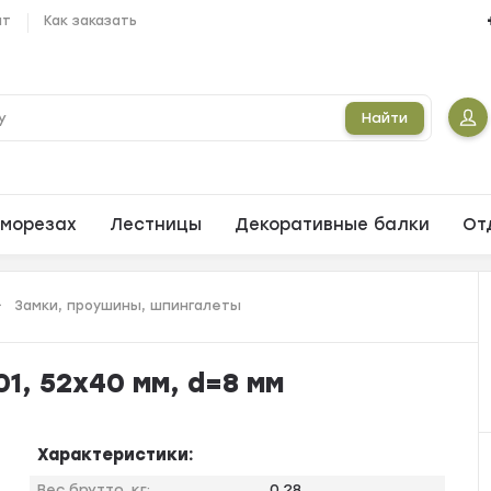
ат
Как заказать
Найти
морезах
Лестницы
Декоративные балки
От
Замки, проушины, шпингалеты
1, 52х40 мм, d=8 мм
Характеристики:
Вес брутто, кг:
0,28