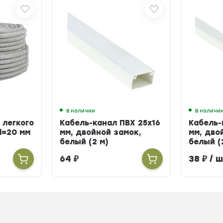
В наличии
В наличи
 легкого
Кабель-канал ПВХ 25х16
Кабель-
d=20 мм
мм, двойной замок,
мм, дво
белый (2 м)
белый (
64
₽
38
₽
/ ш