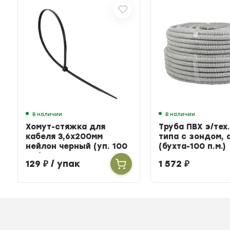
В наличии
В наличии
Хомут-стяжка для
Труба ПВХ э/тех.
кабеля 3,6х200мм
типа с зондом, 
нейлон черный (уп. 100
(бухта-100 п.м.)
шт.)
129
₽
/ упак
1 572
₽