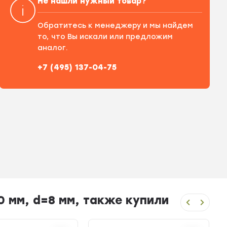
Не нашли нужный товар?
Обратитесь к менеджеру и мы найдем
то, что Вы искали или предложим
аналог.
+7 (495) 137-04-75
0 мм, d=8 мм, также купили