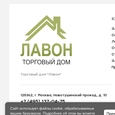
К
Э
С
Л
О
С
Э
П
Торговый дом "Лавон"
125362, г. Москва, Новотушинский проезд, д. 10
+7 (495) 137-04-75
zakaz@lavon-shop.ru
Сайт использует файлы cookie, обрабатываемые
вашим браузером. Подробнее об этом вы можете
Прин