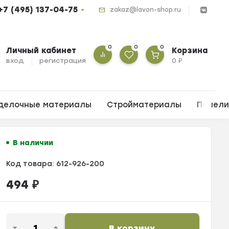
+7 (495) 137-04-75
zakaz@lavon-shop.ru
0
0
0
Личный кабинет
Корзина
вход
регистрация
0
₽
делочные материалы
Стройматериалы
Панел
В наличии
Код товара:
612-926-200
494
₽
В корзину