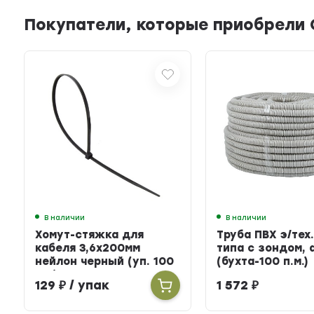
Покупатели, которые приобрели С
В наличии
В наличии
Хомут-стяжка для
Труба ПВХ э/тех.
кабеля 3,6х200мм
типа с зондом, 
нейлон черный (уп. 100
(бухта-100 п.м.)
шт.)
129
₽
/ упак
1 572
₽