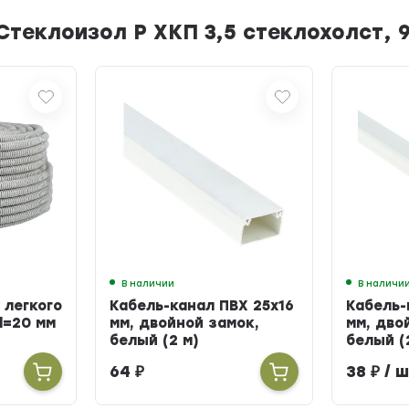
теклоизол Р ХКП 3,5 стеклохолст, 9
В наличии
В наличи
 легкого
Кабель-канал ПВХ 25х16
Кабель-
d=20 мм
мм, двойной замок,
мм, дво
белый (2 м)
белый (
64
₽
38
₽
/ ш