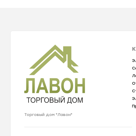
К
Э
С
Л
О
С
Э
П
Торговый дом "Лавон"