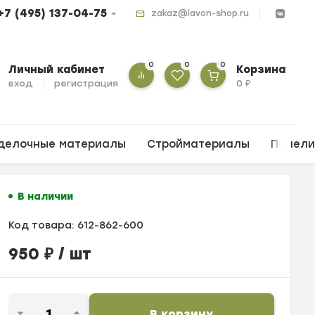
+7 (495) 137-04-75
zakaz@lavon-shop.ru
0
0
0
Личный кабинет
Корзина
вход
регистрация
0
₽
делочные материалы
Стройматериалы
Панел
В наличии
Код товара:
612-862-600
950
₽
/ шт
В корзину