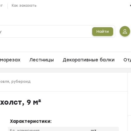
ат
Как заказать
Найти
морезах
Лестницы
Декоративные балки
От
ровля, рубероид
холст, 9 м²
Характеристики:
Ед. измерения
шт