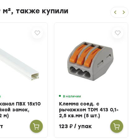
 м², также купили
и
В наличии
канал ПВХ 15х10
Клемма соед. с
йной замок,
рычажком TDM 413 0,1-
2 м)
2,5 кв.мм (5 шт.)
т
123
₽
/ упак