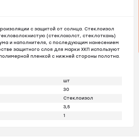
дроизоляции с защитой от солнца. Стеклоизол
текловолокнистую (стеклохолст, стеклоткань)
тума и наполнителя, с последующим нанесением
естве защитного слоя для марки ХКП используют
 полимерной пленкой с нижней стороны полотна.
шт
30
Стеклоизол
3,5
1