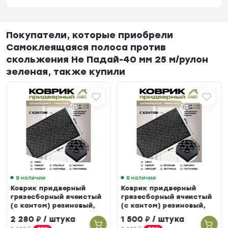
Покупатели, которые приобрели
Самоклеящаяся полоса против
скольжения Не Падай-40 мм 25 м/рулон
зеленая, также купили
В наличии
В наличии
Коврик придверный
Коврик придверный
грязесборный ячеистый
грязесборный ячеистый
(с кантом) резиновый,
(с кантом) резиновый,
80 х 120 см
60 х 90 см
2 280
₽
/ штука
1 500
₽
/ штука