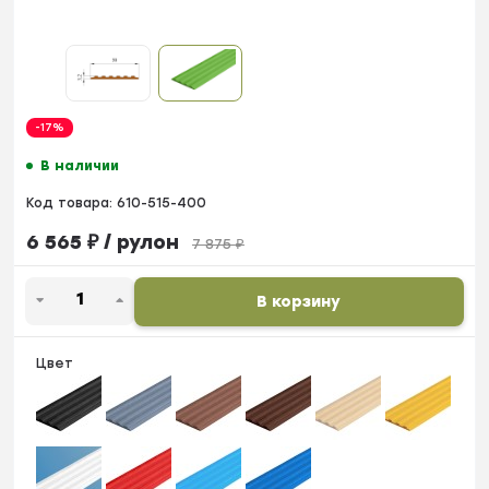
-17%
В наличии
Код товара:
610-515-400
6 565
₽
/ рулон
7 875
₽
В корзину
Цвет