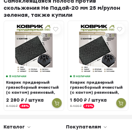
Самоклеящаяся полоса против
скольжения Не Падай-20 мм 25 м/рулон
зеленая, также купили
В наличии
В наличии
Коврик придверный
Коврик придверный
грязесборный ячеистый
грязесборный ячеистый
(с кантом) резиновый,
(с кантом) резиновый,
80 х 120 см
60 х 90 см
2 280
₽
/ штука
1 500
₽
/ штука
5 400
₽
-58%
5 400
₽
-72%
Каталог
Покупателям