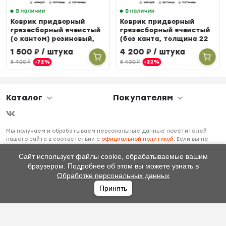
В наличии
В наличии
Коврик придверный
Коврик придверный
грязесборный ячеистый
грязесборный ячеистый
(с кантом) резиновый,
(без канта, толщина 22
60 х 90 см
мм) резиновый, 100 х 150
1 500
₽
/ штука
4 200
₽
/ штука
см
5 400
₽
-72%
5 400
₽
-22%
Каталог
Покупателям
Мы получаем и обрабатываем персональные данные посетителей
нашего сайта в соответствии с
официальной политикой
. Если вы не
даете согласия на обработку своих персональных данных, вам
необходимо покинуть наш сайт.
Сайт использует файлы cookie, обрабатываемые вашим
браузером. Подробнее об этом вы можете узнать в
Обработке персональных данных
Принять
Главная
Каталог
Избранное
Профиль
0
₽