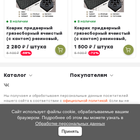
В наличии
В наличии
Коврик придверный
Коврик придверный
грязесборный ячеистый
грязесборный ячеистый
(с кантом) резиновый,
(с кантом) резиновый,
80 х 120 см
60 х 90 см
2 280
₽
/ штука
1 500
₽
/ штука
5 400
₽
-58%
5 400
₽
-72%
Каталог
Покупателям
Мы получаем и обрабатываем персональные данные посетителей
нашего сайта в соответствии с
официальной политикой
. Если вы не
даете согласия на обработку своих персональных данных, вам
необходимо покинуть наш сайт.
Сайт использует файлы cookie, обрабатываемые вашим
браузером. Подробнее об этом вы можете узнать в
Обработке персональных данных
Принять
Главная
Каталог
Избранное
Профиль
0
₽