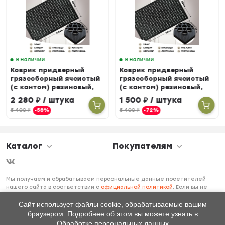
В наличии
В наличии
Коврик придверный
Коврик придверный
грязесборный ячеистый
грязесборный ячеистый
(с кантом) резиновый,
(с кантом) резиновый,
80 х 120 см
60 х 90 см
2 280
₽
/ штука
1 500
₽
/ штука
5 400
₽
-58%
5 400
₽
-72%
Каталог
Покупателям
Мы получаем и обрабатываем персональные данные посетителей
нашего сайта в соответствии с
официальной политикой
. Если вы не
даете согласия на обработку своих персональных данных, вам
необходимо покинуть наш сайт.
Сайт использует файлы cookie, обрабатываемые вашим
браузером. Подробнее об этом вы можете узнать в
Обработке персональных данных