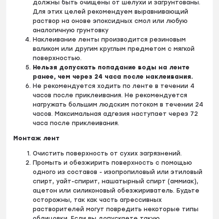
должны быть очищены от шелухи и загрунтованы.
Для этих целей рекомендуем выравнивающий
раствор на онове эпоксидных смол
или любую
аналогичную грунтовку
Наклеивание ленты производится резиновым
валиком или другим круглым предметом с мягкой
поверхностью.
Нельзя допускать попадание воды на ленте
ранее, чем через 24 часа после наклеивания.
Не рекомендуется ходить по ленте в течении 4
часов после приклеивания. Не рекомендуется
нагружать большим людским потоком в течении 24
часов. Максимальная адгезия наступает через 72
часа после приклеивания.
Монтаж лент
Очистить поверхность от сухих загрязнений.
Промыть и обезжирить поверхность с помощью
одного из составов - изопропиловый или этиловый
спирт, уайт-спирит, нашатырный спирт (аммиак),
ацетон или силиконовый обезжириватель. Будьте
осторожны, так как часть агрессивных
растворителей могут повредить некоторые типы
облицовки. Если вы допускаете такую