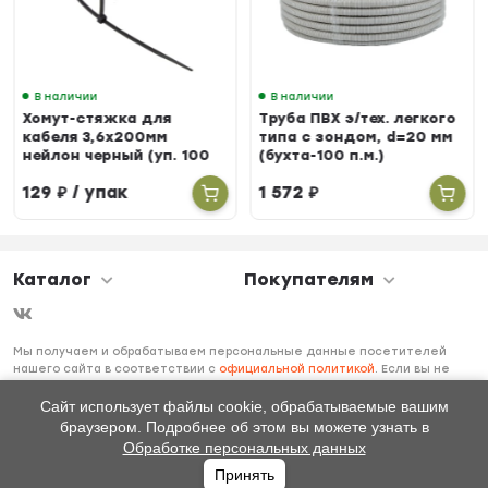
В наличии
В наличии
Хомут-стяжка для
Труба ПВХ э/тех. легкого
кабеля 3,6х200мм
типа с зондом, d=20 мм
нейлон черный (уп. 100
(бухта-100 п.м.)
шт.)
129
₽
/ упак
1 572
₽
Каталог
Покупателям
Мы получаем и обрабатываем персональные данные посетителей
нашего сайта в соответствии с
официальной политикой
. Если вы не
даете согласия на обработку своих персональных данных, вам
необходимо покинуть наш сайт.
Сайт использует файлы cookie, обрабатываемые вашим
браузером. Подробнее об этом вы можете узнать в
Обработке персональных данных
Принять
Главная
Каталог
Избранное
Профиль
0
₽