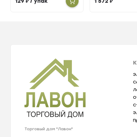
129
₽
/ упак
1 572
₽
К
Э
С
Л
О
С
Э
П
Торговый дом "Лавон"