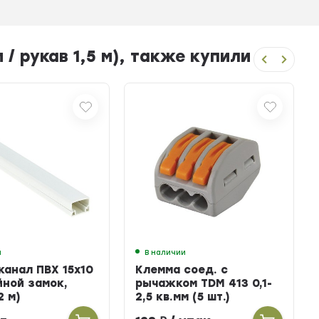
/ рукав 1,5 м), также купили
и
В наличии
канал ПВХ 15х10
Клемма соед. с
йной замок,
рычажком TDM 413 0,1-
2 м)
2,5 кв.мм (5 шт.)