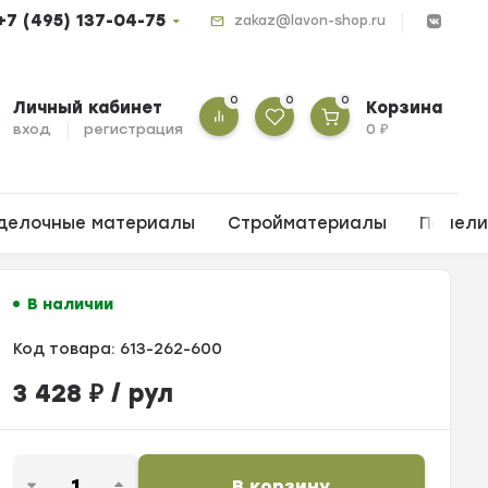
+7 (495) 137-04-75
zakaz@lavon-shop.ru
0
0
0
Личный кабинет
Корзина
вход
регистрация
0
₽
делочные материалы
Стройматериалы
Панел
В наличии
Код товара:
613-262-600
3 428
₽
/ рул
В корзину