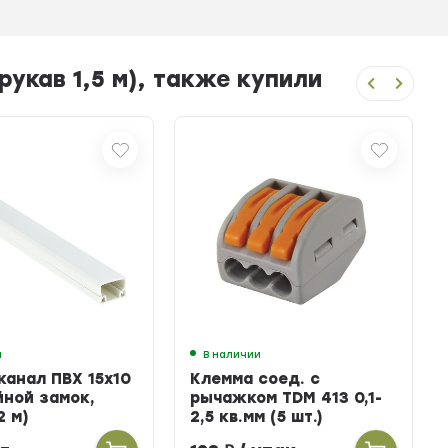
рукав 1,5 м), также купили
и
В наличии
канал ПВХ 15х10
Клемма соед. с
йной замок,
рычажком TDM 413 0,1-
2 м)
2,5 кв.мм (5 шт.)