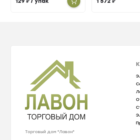
129
₽
/ упак
1 572
₽
К
Э
С
Л
О
С
Э
П
Торговый дом "Лавон"