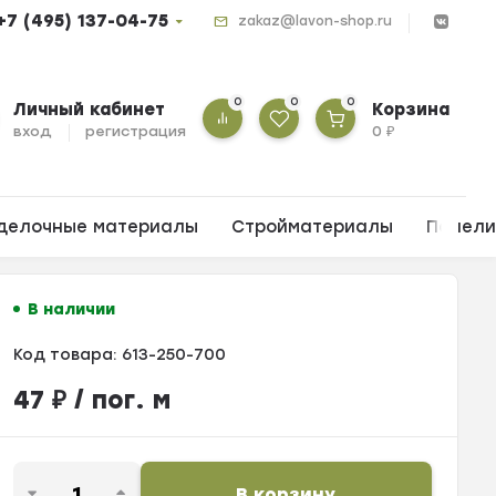
+7 (495) 137-04-75
zakaz@lavon-shop.ru
0
0
0
Личный кабинет
Корзина
вход
регистрация
0
₽
делочные материалы
Стройматериалы
Панел
В наличии
Код товара:
613-250-700
47
₽
/ пог. м
В корзину