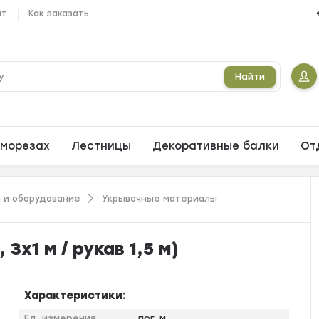
ат
Как заказать
Найти
морезах
Лестницы
Декоративные балки
От
 и оборудование
Укрывочные материалы
3х1 м / рукав 1,5 м)
Характеристики:
Ед. измерения
пог. м