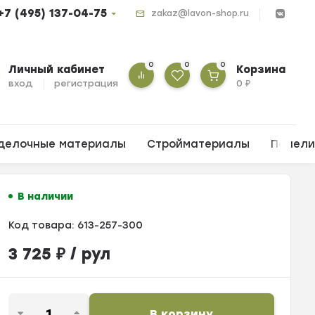
+7 (495) 137-04-75
zakaz@lavon-shop.ru
0
0
0
Личный кабинет
Корзина
вход
регистрация
0
₽
делочные материалы
Стройматериалы
Панел
В наличии
Код товара:
613-257-300
3 725
₽
/ рул
В корзину