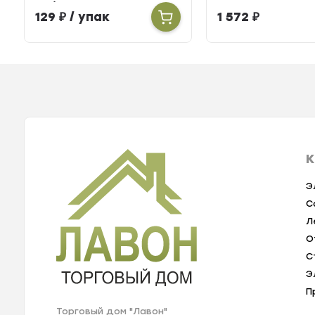
шт.)
129
₽
/ упак
1 572
₽
К
Э
С
Л
О
С
Э
П
Торговый дом "Лавон"