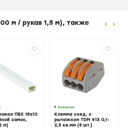
0 м / рукав 1,5 м), также
и
В наличии
канал ПВХ 15х10
Клемма соед. с
йной замок,
рычажком TDM 413 0,1-
2 м)
2,5 кв.мм (5 шт.)