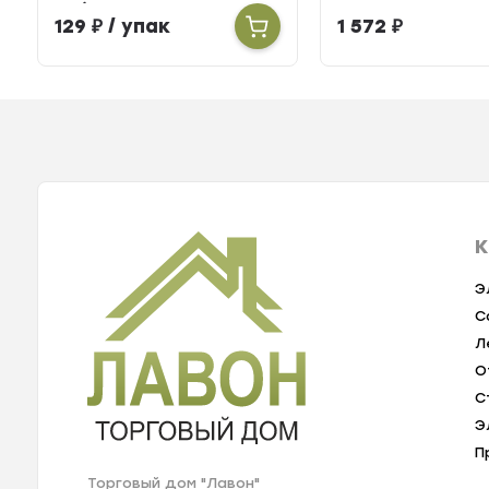
шт.)
129
₽
/ упак
1 572
₽
К
Э
С
Л
О
С
Э
П
Торговый дом "Лавон"