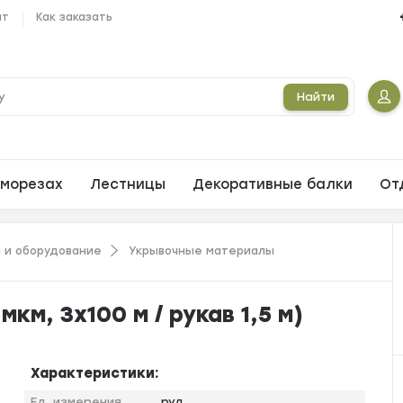
ат
Как заказать
Найти
морезах
Лестницы
Декоративные балки
От
 и оборудование
Укрывочные материалы
км, 3х100 м / рукав 1,5 м)
Характеристики:
Ед. измерения
рул