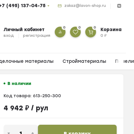
+7 (495) 137-04-75
zakaz@lavon-shop.ru
0
0
0
Личный кабинет
Корзина
вход
регистрация
0
₽
делочные материалы
Стройматериалы
Панел
В наличии
Код товара:
613-250-300
4 942
₽
/ рул
В корзину