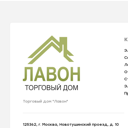
К
Э
С
Л
О
С
Э
П
Торговый дом "Лавон"
125362, г. Москва, Новотушинский проезд, д. 10