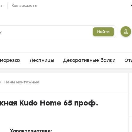
ат
Как заказать
Найти
морезах
Лестницы
Декоративные балки
От
Пены монтажные
жная Kudo Home 65 проф.
Характеристики: