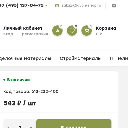
+7 (495) 137-04-75
zakaz@lavon-shop.ru
0
0
0
Личный кабинет
Корзина
вход
регистрация
0
₽
делочные материалы
Стройматериалы
Панел
В наличии
Код товара:
613-232-400
543
₽
/ шт
В корзину