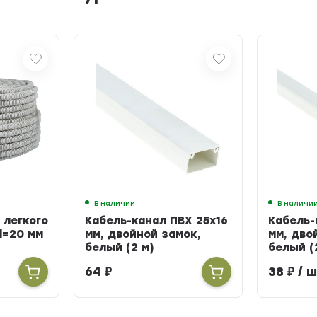
В наличии
В наличи
 легкого
Кабель-канал ПВХ 25х16
Кабель-
d=20 мм
мм, двойной замок,
мм, дво
белый (2 м)
белый (
64
₽
38
₽
/ ш