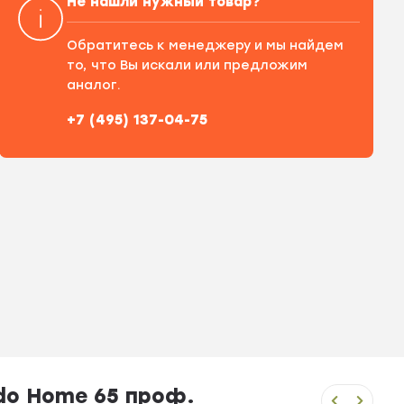
Не нашли нужный товар?
Обратитесь к менеджеру и мы найдем
то, что Вы искали или предложим
аналог.
+7 (495) 137-04-75
do Home 65 проф.