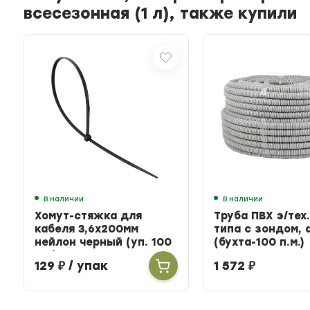
всесезонная (1 л), также купили
В наличии
В наличии
Хомут-стяжка для
Труба ПВХ э/тех.
кабеля 3,6х200мм
типа с зондом, 
нейлон черный (уп. 100
(бухта-100 п.м.)
шт.)
129
₽
/ упак
1 572
₽