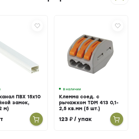
и
В наличии
канал ПВХ 15х10
Клемма соед. с
йной замок,
рычажком TDM 413 0,1-
2 м)
2,5 кв.мм (5 шт.)
т
123
₽
/ упак