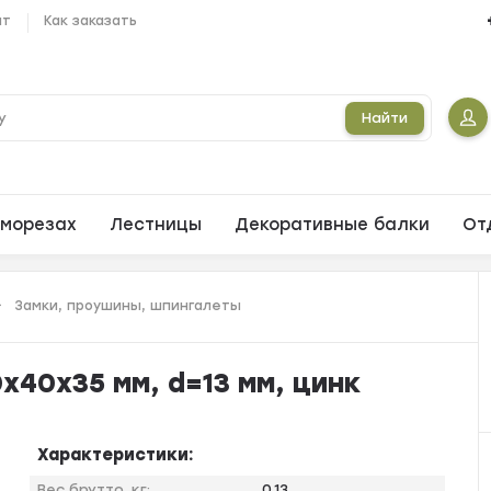
ат
Как заказать
Найти
морезах
Лестницы
Декоративные балки
От
Замки, проушины, шпингалеты
х40х35 мм, d=13 мм, цинк
Характеристики:
Вес брутто, кг:
0,13