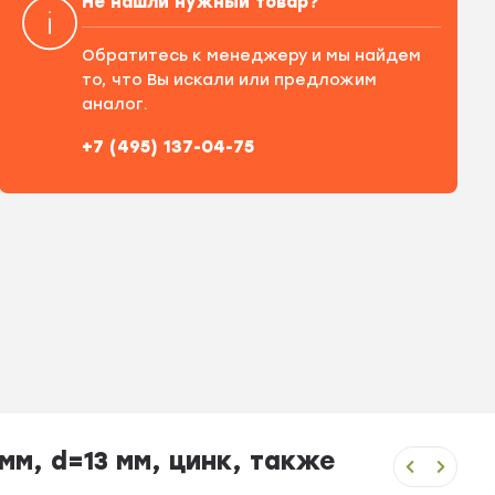
Не нашли нужный товар?
Обратитесь к менеджеру и мы найдем
то, что Вы искали или предложим
аналог.
+7 (495) 137-04-75
м, d=13 мм, цинк, также