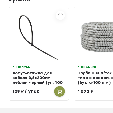
В наличии
В наличии
Хомут-стяжка для
Труба ПВХ э/тех.
кабеля 3,6х200мм
типа с зондом, 
нейлон черный (уп. 100
(бухта-100 п.м.)
шт.)
129
₽
/ упак
1 572
₽