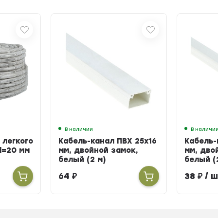
В наличии
В наличи
 легкого
Кабель-канал ПВХ 25х16
Кабель-
d=20 мм
мм, двойной замок,
мм, дво
белый (2 м)
белый (
64
₽
38
₽
/ ш