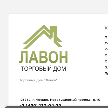
К
Э
С
Л
О
С
Э
П
Торговый дом "Лавон"
125362, г. Москва, Новотушинский проезд, д. 10
+7 (495) 137-04-75