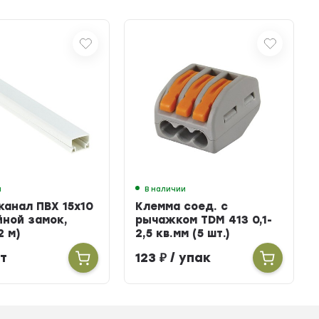
и
В наличии
канал ПВХ 15х10
Клемма соед. с
йной замок,
рычажком TDM 413 0,1-
2 м)
2,5 кв.мм (5 шт.)
т
123
₽
/ упак