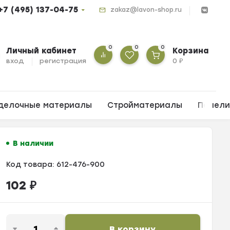
+7 (495) 137-04-75
zakaz@lavon-shop.ru
0
0
0
Личный кабинет
Корзина
вход
регистрация
0
₽
делочные материалы
Стройматериалы
Панел
В наличии
Код товара:
612-476-900
102
₽
В корзину