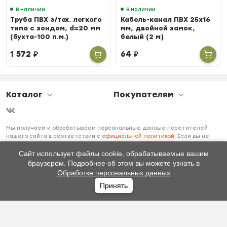
В наличии
В наличии
Труба ПВХ э/тех. легкого
Кабель-канал ПВХ 25х16
типа с зондом, d=20 мм
мм, двойной замок,
(бухта-100 п.м.)
белый (2 м)
1 572
₽
64
₽
Каталог
Покупателям
Мы получаем и обрабатываем персональные данные посетителей
нашего сайта в соответствии с
официальной политикой
. Если вы не
даете согласия на обработку своих персональных данных, вам
необходимо покинуть наш сайт.
Сайт использует файлы cookie, обрабатываемые вашим
браузером. Подробнее об этом вы можете узнать в
Обработке персональных данных
Принять
Главная
Каталог
Избранное
Профиль
0
₽