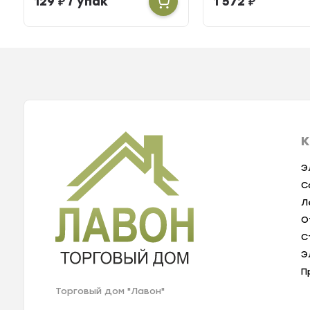
129
₽
/ упак
1 572
₽
К
Э
С
Л
О
С
Э
П
Торговый дом "Лавон"