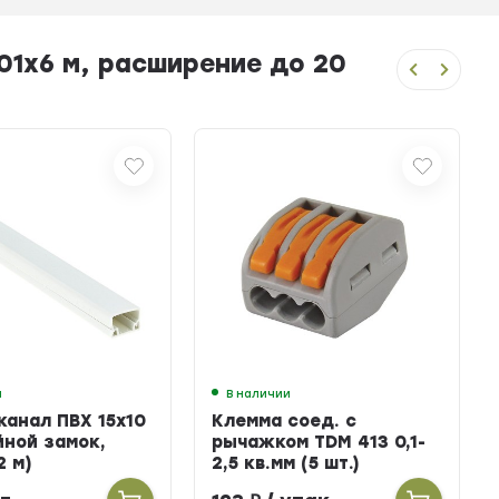
1х6 м, расширение до 20
и
В наличии
канал ПВХ 15х10
Клемма соед. с
йной замок,
рычажком TDM 413 0,1-
2 м)
2,5 кв.мм (5 шт.)