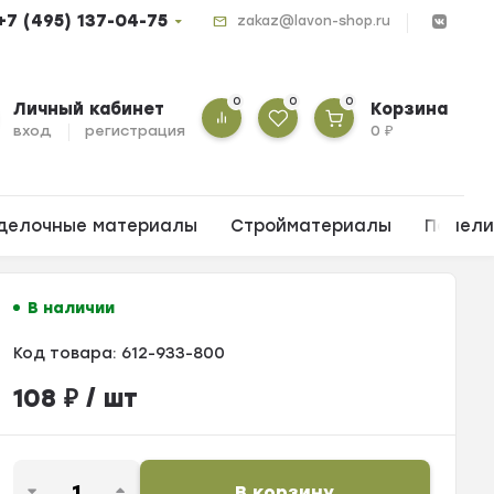
+7 (495) 137-04-75
zakaz@lavon-shop.ru
0
0
0
Личный кабинет
Корзина
вход
регистрация
0
₽
делочные материалы
Стройматериалы
Панел
В наличии
Код товара:
612-933-800
108
₽
/ шт
В корзину