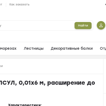
ат
Как заказать
Найти
морезах
Лестницы
Декоративные балки
От
ки
СУЛ, 0,01х6 м, расширение до
Характеристики: