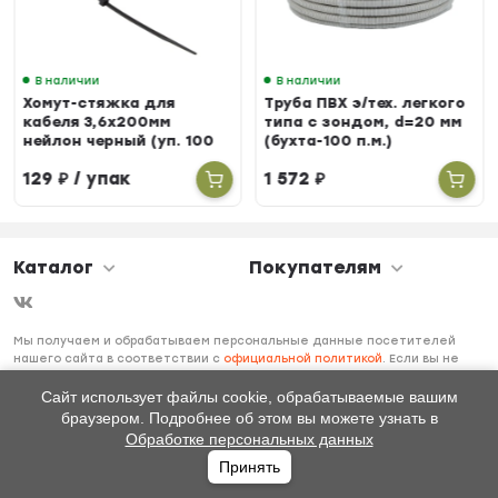
В наличии
В наличии
Хомут-стяжка для
Труба ПВХ э/тех. легкого
кабеля 3,6х200мм
типа с зондом, d=20 мм
нейлон черный (уп. 100
(бухта-100 п.м.)
шт.)
129
₽
/ упак
1 572
₽
Каталог
Покупателям
Мы получаем и обрабатываем персональные данные посетителей
нашего сайта в соответствии с
официальной политикой
. Если вы не
даете согласия на обработку своих персональных данных, вам
необходимо покинуть наш сайт.
Сайт использует файлы cookie, обрабатываемые вашим
браузером. Подробнее об этом вы можете узнать в
Обработке персональных данных
Принять
Главная
Каталог
Избранное
Профиль
0
₽