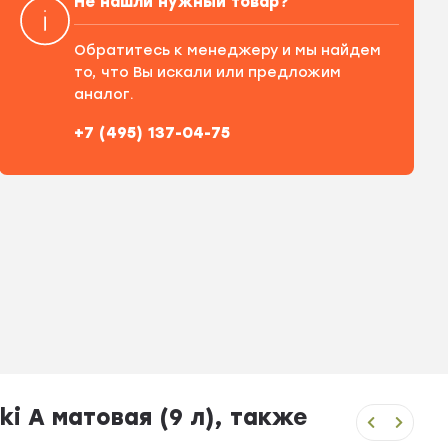
Не нашли нужный товар?
Обратитесь к менеджеру и мы найдем
то, что Вы искали или предложим
аналог.
+7 (495) 137-04-75
i А матовая (9 л), также