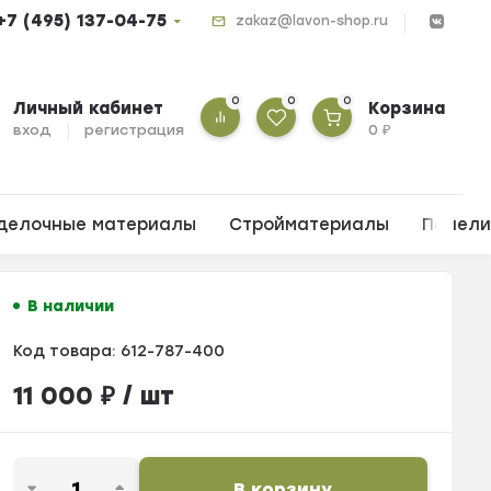
+7 (495) 137-04-75
zakaz@lavon-shop.ru
0
0
0
Личный кабинет
Корзина
вход
регистрация
0
₽
делочные материалы
Стройматериалы
Панел
В наличии
Код товара:
612-787-400
11 000
₽
/ шт
В корзину