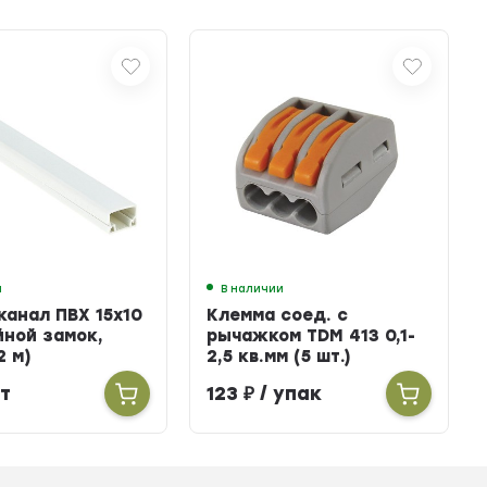
и
В наличии
канал ПВХ 15х10
Клемма соед. с
йной замок,
рычажком TDM 413 0,1-
2 м)
2,5 кв.мм (5 шт.)
т
123
₽
/ упак