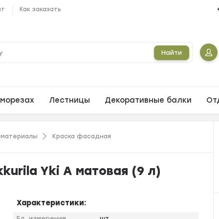
ат
Как заказать
Найти
морезах
Лестницы
Декоративные балки
От
 материалы
Краска фасадная
urila Yki А матовая (9 л)
Характеристики:
Ед. измерения
шт