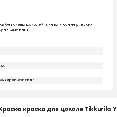
ки бетонных цоколей жилых и коммерческих
еральных плит.
ска
он/кирпичМеталл
аска краска для цоколя Tikkurila Yk