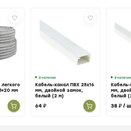
В наличии
В наличи
 легкого
Кабель-канал ПВХ 25х16
Кабель-
d=20 мм
мм, двойной замок,
мм, дво
белый (2 м)
белый (
64
₽
38
₽
/ ш