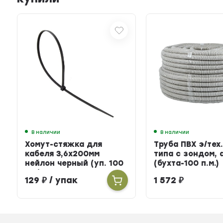
В наличии
В наличии
Хомут-стяжка для
Труба ПВХ э/тех.
кабеля 3,6х200мм
типа с зондом, 
нейлон черный (уп. 100
(бухта-100 п.м.)
шт.)
129
₽
/ упак
1 572
₽