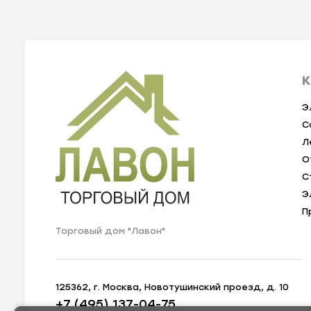
К
Э
С
Л
О
С
Э
П
Торговый дом "Лавон"
125362, г. Москва, Новотушинский проезд, д. 10
+7 (495) 137-04-75