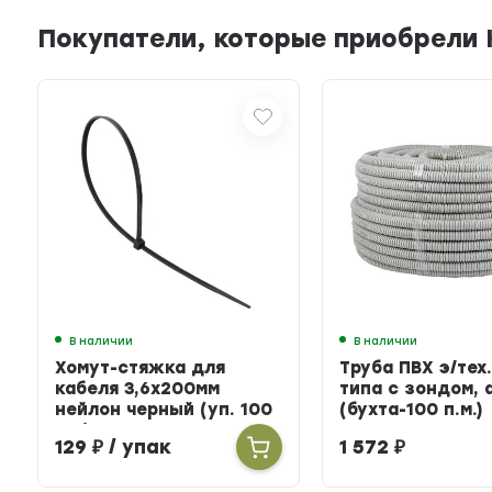
Покупатели, которые приобрели Кл
В наличии
В наличии
Хомут-стяжка для
Труба ПВХ э/тех.
кабеля 3,6х200мм
типа с зондом, 
нейлон черный (уп. 100
(бухта-100 п.м.)
шт.)
129
₽
/ упак
1 572
₽