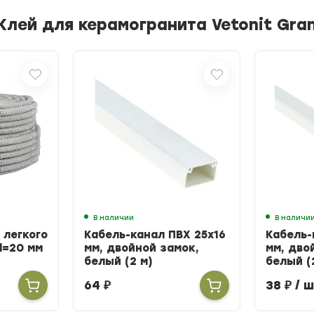
ей для керамогранита Vetonit Grani
В наличии
В наличи
 легкого
Кабель-канал ПВХ 25х16
Кабель-
d=20 мм
мм, двойной замок,
мм, дво
белый (2 м)
белый (
64
₽
38
₽
/ ш