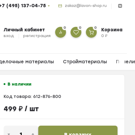
+7 (495) 137-04-75
zakaz@lavon-shop.ru
0
0
0
Личный кабинет
Корзина
вход
регистрация
0
₽
делочные материалы
Стройматериалы
Панел
В наличии
Код товара:
612-876-800
499
₽
/ шт
В корзину