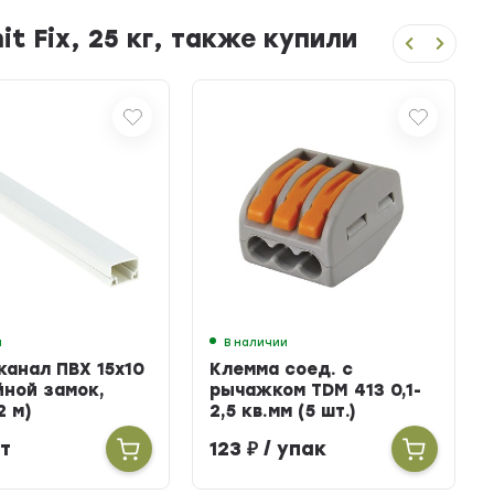
t Fix, 25 кг, также купили
и
В наличии
канал ПВХ 15х10
Клемма соед. с
йной замок,
рычажком TDM 413 0,1-
2 м)
2,5 кв.мм (5 шт.)
т
123
₽
/ упак