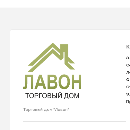
К
Э
С
Л
О
С
Э
П
Торговый дом "Лавон"