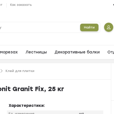
ат
Как заказать
Найти
морезах
Лестницы
Декоративные балки
От
Клей для плитки
it Granit Fix, 25 кг
Характеристики:
Ед. измерения
шт