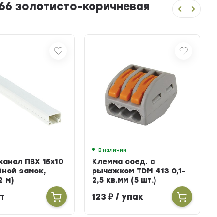
66 золотисто-коричневая
и
В наличии
канал ПВХ 15х10
Клемма соед. с
йной замок,
рычажком TDM 413 0,1-
2 м)
2,5 кв.мм (5 шт.)
т
123
₽
/ упак