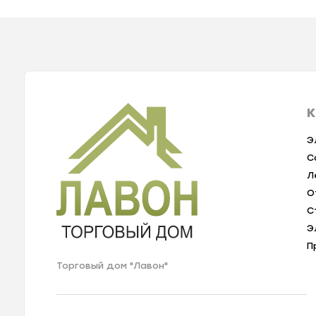
К
Э
С
Л
О
С
Э
П
Торговый дом "Лавон"