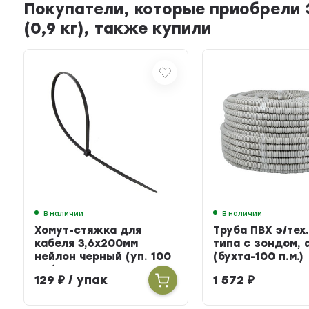
Покупатели, которые приобрели 
(0,9 кг), также купили
В наличии
В наличии
Хомут-стяжка для
Труба ПВХ э/тех.
кабеля 3,6х200мм
типа с зондом, 
нейлон черный (уп. 100
(бухта-100 п.м.)
шт.)
129
₽
/ упак
1 572
₽