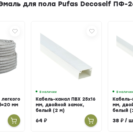
Эмаль для пола Pufas Decoself ПФ-2
В наличии
В наличи
 легкого
Кабель-канал ПВХ 25х16
Кабель-
d=20 мм
мм, двойной замок,
мм, дво
белый (2 м)
белый (
64
₽
38
₽
/ ш