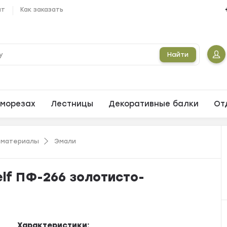
ат
Как заказать
Найти
морезах
Лестницы
Декоративные балки
От
 материалы
Эмали
elf ПФ-266 золотисто-
Характеристики: