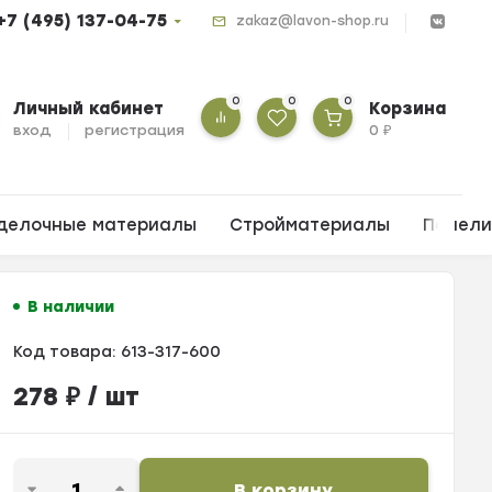
+7 (495) 137-04-75
zakaz@lavon-shop.ru
0
0
0
Личный кабинет
Корзина
вход
регистрация
0
₽
делочные материалы
Стройматериалы
Панел
В наличии
Код товара:
613-317-600
278
₽
/ шт
В корзину