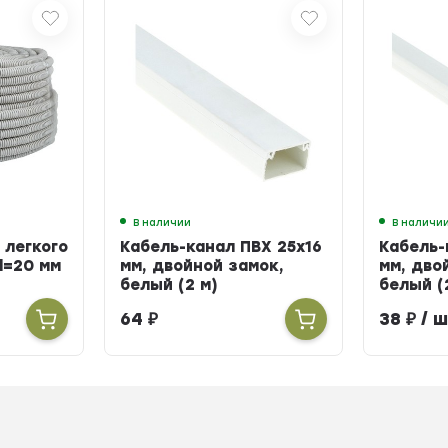
В наличии
В наличи
 легкого
Кабель-канал ПВХ 25х16
Кабель-
d=20 мм
мм, двойной замок,
мм, дво
белый (2 м)
белый (
64
₽
38
₽
/ ш