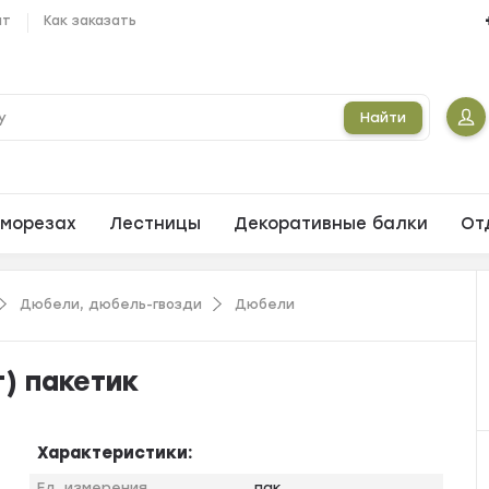
ат
Как заказать
Найти
морезах
Лестницы
Декоративные балки
От
Дюбели, дюбель-гвозди
Дюбели
) пакетик
Характеристики:
Ед. измерения
пак.