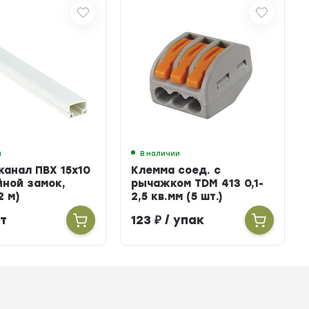
и
В наличии
канал ПВХ 15х10
Клемма соед. с
йной замок,
рычажком TDM 413 0,1-
2 м)
2,5 кв.мм (5 шт.)
т
123
₽
/ упак