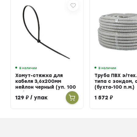
В наличии
В наличии
Хомут-стяжка для
Труба ПВХ э/тех.
кабеля 3,6х200мм
типа с зондом, 
нейлон черный (уп. 100
(бухта-100 п.м.)
шт.)
129
₽
/ упак
1 572
₽