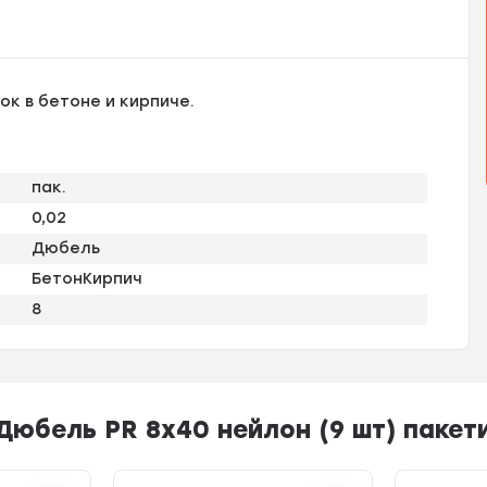
к в бетоне и кирпиче.
пак.
0,02
Дюбель
БетонКирпич
8
юбель PR 8х40 нейлон (9 шт) пакет