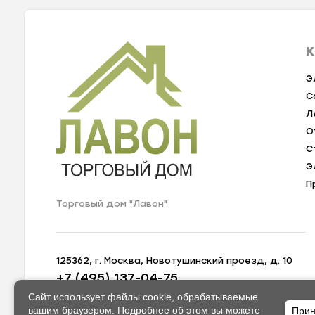
К
Э
С
Л
О
С
Э
П
Торговый дом "Лавон"
125362, г. Москва, Новотушинский проезд, д. 10
+7 (495) 137-04-75
zakaz@lavon-shop.ru
Сайт использует файлы cookie, обрабатываемые
вашим браузером. Подробнее об этом вы можете
Прин