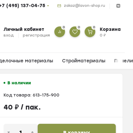
+7 (495) 137-04-75
zakaz@lavon-shop.ru
0
0
0
Личный кабинет
Корзина
вход
регистрация
0
₽
делочные материалы
Стройматериалы
Панел
В наличии
Код товара:
613-175-900
40
₽
/ пак.
В корзину