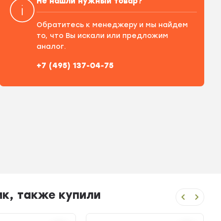
Не нашли нужный товар?
Обратитесь к менеджеру и мы найдем
то, что Вы искали или предложим
аналог.
+7 (495) 137-04-75
ик, также купили