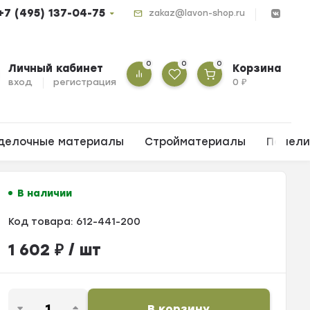
+7 (495) 137-04-75
zakaz@lavon-shop.ru
0
0
0
Личный кабинет
Корзина
вход
регистрация
0
₽
делочные материалы
Стройматериалы
Панел
В наличии
Код товара:
612-441-200
1 602
₽
/ шт
В корзину