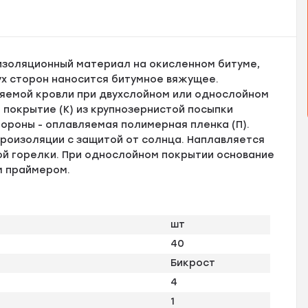
изоляционный материал на окисленном битуме,
ух сторон наносится битумное вяжущее.
ляемой кровли при двухслойном или однослойном
 покрытие (К) из крупнозернистой посыпки
ороны - оплавляемая полимерная пленка (П).
дроизоляции с защитой от солнца. Наплавляется
й горелки. При однослойном покрытии основание
м праймером.
шт
40
Бикрост
4
1