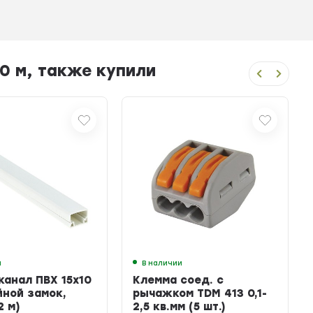
0 м, также купили
и
В наличии
канал ПВХ 15х10
Клемма соед. с
йной замок,
рычажком TDM 413 0,1-
2 м)
2,5 кв.мм (5 шт.)