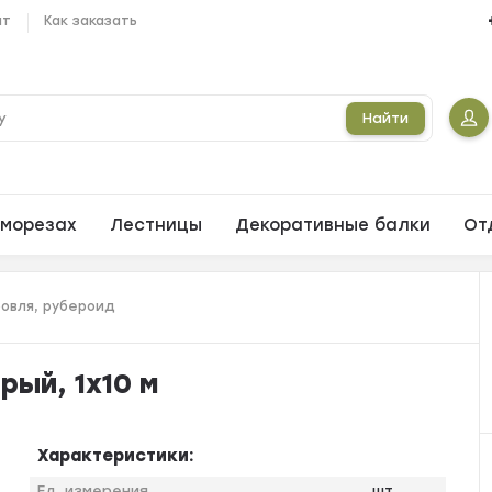
ат
Как заказать
Найти
морезах
Лестницы
Декоративные балки
От
ровля, рубероид
рый, 1х10 м
Характеристики:
Ед. измерения
шт