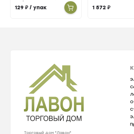
шт.)
129
₽
/ упак
1 572
₽
К
Э
С
Л
О
С
Э
П
Торговый дом "Лавон"