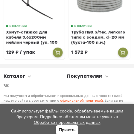
В наличии
В наличии
Хомут-стяжка для
Труба ПВХ э/тех. легкого
кабеля 3,6х200мм
типа с зондом, d=20 мм
нейлон черный (уп. 100
(бухта-100 п.м.)
шт.)
129
₽
/ упак
1 572
₽
Каталог
Покупателям
Мы получаем и обрабатываем персональные данные посетителей
нашего сайта в соответствии с
официальной политикой
. Если вы не
даете согласия на обработку своих персональных данных, вам
необходимо покинуть наш сайт.
Сайт использует файлы cookie, обрабатываемые вашим
браузером. Подробнее об этом вы можете узнать в
Обработке персональных данных
Принять
Главная
Каталог
Избранное
Профиль
0
₽