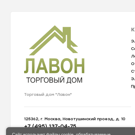
К
Э
С
Л
О
С
Э
П
Торговый дом "Лавон"
125362, г. Москва, Новотушинский проезд, д. 10
+7 (495) 137-04-75
zakaz@lavon-shop.ru
Сайт использует файлы cookie, обрабатываемые