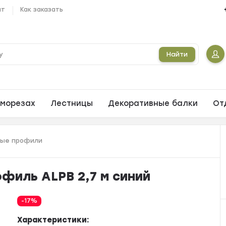
ат
Как заказать
Найти
морезах
Лестницы
Декоративные балки
От
ные профили
филь ALPB 2,7 м синий
-17%
Характеристики: