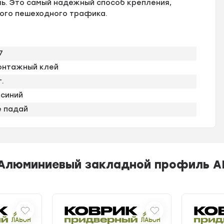
ь. Это самый надежный способ крепления,
лого пешеходного трафика.
7
онтажный клей
т.
синий
е падай
Алюминиевый закладной профиль AL