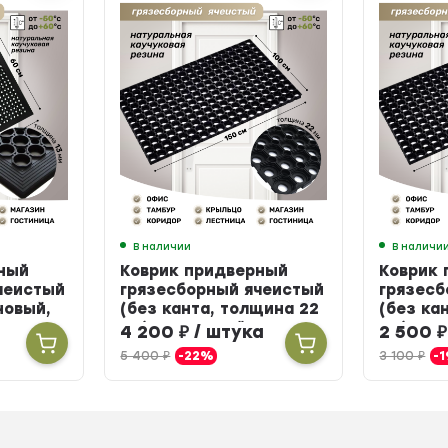
В наличии
В наличи
ный
Коврик придверный
Коврик
чеистый
грязесборный ячеистый
грязесб
новый,
(без канта, толщина 22
(без ка
мм) резиновый, 100 х
мм) рез
а
4 200
₽
/ штука
2 500
₽
150 см
см
5 400
₽
-22%
3 100
₽
-