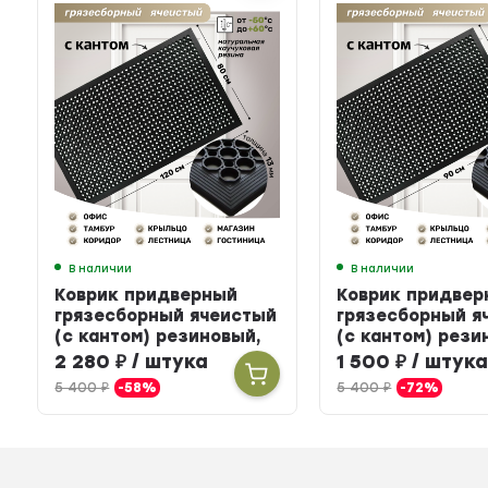
В наличии
В наличии
Коврик придверный
Коврик придвер
грязесборный ячеистый
грязесборный я
(с кантом) резиновый,
(с кантом) рези
80 х 120 см
60 х 90 см
2 280
₽
/ штука
1 500
₽
/ штук
5 400
₽
-58%
5 400
₽
-72%