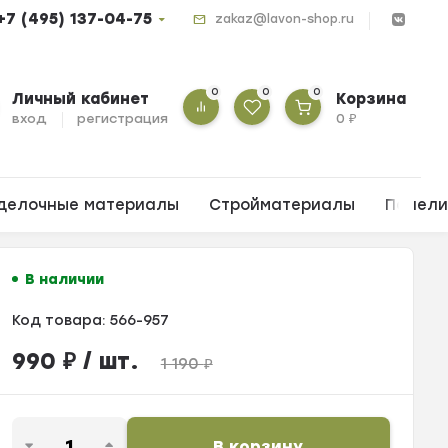
+7 (495) 137-04-75
zakaz@lavon-shop.ru
0
0
0
Личный кабинет
Корзина
вход
регистрация
0
₽
делочные материалы
Стройматериалы
Панел
В наличии
Код товара:
566-957
990
₽
/ шт.
1 190
₽
В корзину