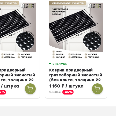
и
В наличии
 придверный
Коврик придверный
орный ячеистый
грязесборный ячеистый
нта, толщина 22
(без канта, толщина 22
иновый, 80 х 120
мм) резиновый, 50 х 100
/ штука
1 150
₽
/ штука
см
19%
2 100
₽
-45%