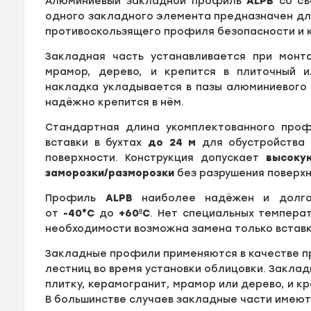
Алюминиевый закладной профиль
ALPB
со съ
одного закладного элемента предназначен для
противоскользящего профиля безопасности и к
Закладная часть устанавливается при монта
мрамор, дерево, и крепится в плиточный и
накладка укладывается в пазы алюминиевого 
надёжно крепится в нём.
Стандартная длина укомплектованного про
вставки в бухтах
до
24 м
для обустройства 
поверхности. Конструкция допускает
высоку
заморозки/разморозки
без разрушения поверхн
Профиль
ALPB
наиболее надёжен и долгов
от
-40°С
до
+60ºС
. Нет специальных температ
необходимости возможна замена только вставк
Закладные профили применяются в качестве пр
лестниц во время установки облицовки. Закла
плитку, керамогранит, мрамор или дерево, и к
В большинстве случаев закладные части имею