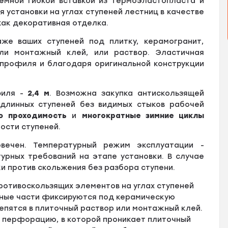
ёмной гибкой вставкой из термоэластопласта и
 установки на углах ступеней лестниц в качестве
ак декоративная отделка.
же ваших ступеней под плитку, керамогранит,
ли монтажный клей, или раствор. Эластичная
профиля и благодаря оригинальной конструкции
филя -
2,4 м
. Возможна закупка антискользящей
длинных ступеней без видимых стыков рабочей
ю проходимость
и
многократные зимние циклы
ости ступеней.
ечен. Температурный режим эксплуатации -
урных требований на этапе установки. В случае
и против скольжения без разбора ступени.
отивоскользящих элементов на углах ступеней
дные части фиксируются под керамическую
репятся в плиточный раствор или монтажный клей.
т перфорацию, в которой проникает плиточный