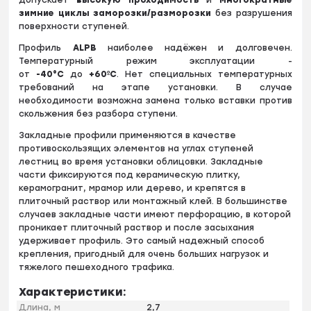
допускает
высокую проходимость
и
многократные
зимние циклы заморозки/разморозки
без разрушения
поверхности ступеней.
Профиль
ALPB
наиболее надёжен и долговечен.
Температурный режим эксплуатации -
от
-40°С
до
+60ºС
. Нет специальных температурных
требований на этапе установки. В случае
необходимости возможна замена только вставки против
скольжения без разбора ступени.
Закладные профили применяются в качестве
противоскользящих элементов на углах ступеней
лестниц во время установки облицовки. Закладные
части фиксируются под керамическую плитку,
керамогранит, мрамор или дерево, и крепятся в
плиточный раствор или монтажный клей. В большинстве
случаев закладные части имеют перфорацию, в которой
проникает плиточный раствор и после засыхания
удерживает профиль. Это самый надежный способ
крепления, пригодный для очень больших нагрузок и
тяжелого пешеходного трафика.
Характеристики:
Длина, м
2,7