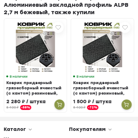
Алюминиевый закладной профиль ALPB
2,7 м бежевый, также купили
В наличии
В наличии
Коврик придверный
Коврик придверный
грязесборный ячеистый
грязесборный ячеистый
(с кантом) резиновый,
(с кантом) резиновый,
80 х 120 см
60 х 90 см
2 280
₽
/ штука
1 500
₽
/ штука
5 400
₽
-58%
5 400
₽
-72%
Каталог
Покупателям