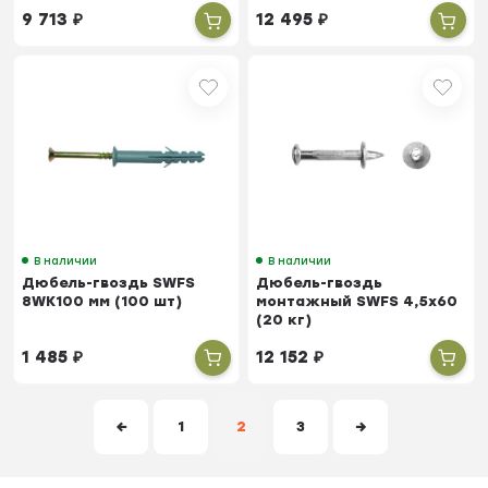
9 713
₽
12 495
₽
В наличии
В наличии
Дюбель-гвоздь SWFS
Дюбель-гвоздь
8WK100 мм (100 шт)
монтажный SWFS 4,5х60
(20 кг)
1 485
₽
12 152
₽
←
1
2
3
→