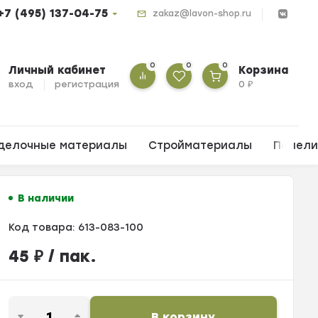
+7 (495) 137-04-75
zakaz@lavon-shop.ru
0
0
0
Личный кабинет
Корзина
вход
регистрация
0
₽
делочные материалы
Стройматериалы
Панел
В наличии
Код товара:
613-083-100
45
₽
/ пак.
В корзину