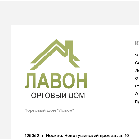
К
Э
С
Л
О
С
Э
П
Торговый дом "Лавон"
125362, г. Москва, Новотушинский проезд, д. 10