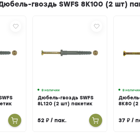
Дюбель-гвоздь SWFS 8K100 (2 шт) па
В наличии
В наличи
 SWFS
Дюбель-гвоздь SWFS
Дюбель
кетик
8L120 (2 шт) пакетик
8K80 (2
52
₽
/ пак.
37
₽
/ п