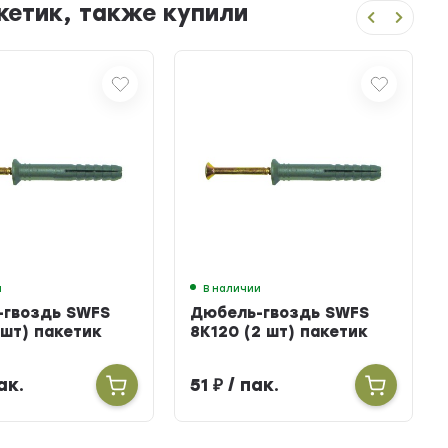
кетик, также купили
и
В наличии
-гвоздь SWFS
Дюбель-гвоздь SWFS
 шт) пакетик
8K120 (2 шт) пакетик
ак.
51
₽
/ пак.