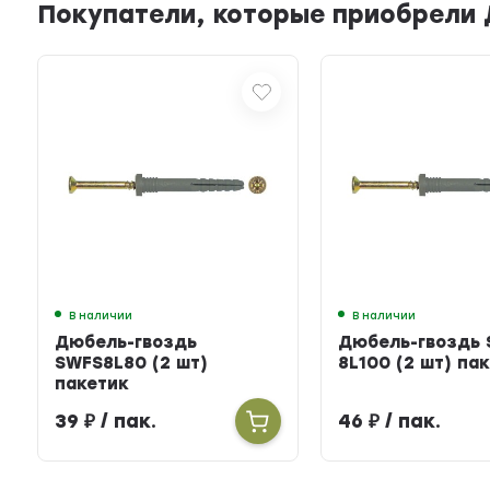
Покупатели, которые приобрели 
В наличии
В наличии
Дюбель-гвоздь
Дюбель-гвоздь
SWFS8L80 (2 шт)
8L100 (2 шт) па
пакетик
39
₽
/ пак.
46
₽
/ пак.