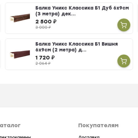
Балка Уникс Классика Б1 Дуб 6х9см
(3 метра) дек...
2 500
₽
3 000
₽
Балка Уникс Классика Б1 Вишня
6х9см (2 метра) д...
1 720
₽
2 064
₽
аталог
Покупателям
лектрокамины
Доставка