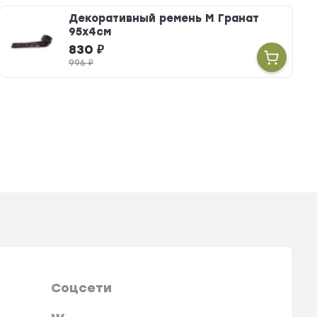
Декоративный ремень М Гранат
95х4см
830
₽
996
₽
Соцсети