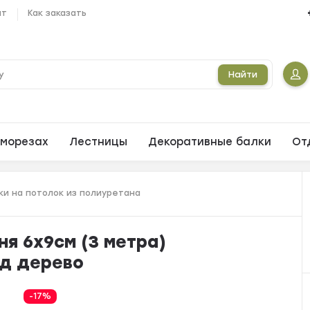
ат
Как заказать
Найти
морезах
Лестницы
Декоративные балки
От
и на потолок из полиуретана
ня 6х9см (3 метра)
од дерево
-17%