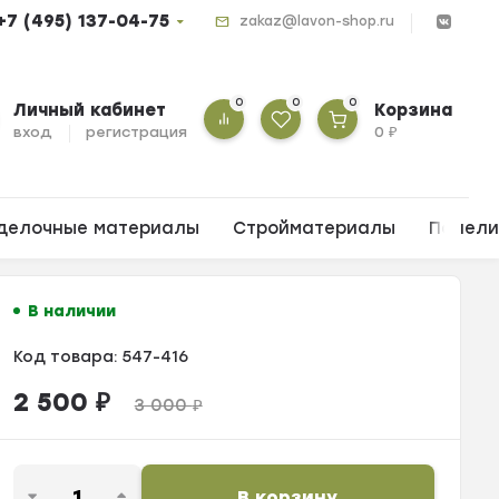
+7 (495) 137-04-75
zakaz@lavon-shop.ru
0
0
0
Личный кабинет
Корзина
вход
регистрация
0
₽
делочные материалы
Стройматериалы
Панел
В наличии
Код товара:
547-416
2 500
₽
3 000
₽
В корзину