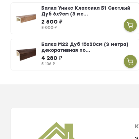
Балка Уникс Классика Б1 Светлый
Дуб 6х9см (3 ме...
2 500
₽
3 000
₽
Балка М22 Дуб 15х20см (3 метра)
декоративная по...
4 280
₽
5 136
₽
К
Э