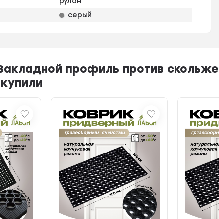
рулон
серый
 Закладной профиль против скольже
 купили