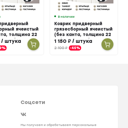
и
В наличии
 придверный
Коврик придверный
орный ячеистый
грязесборный ячеистый
нта, толщина 22
(без канта, толщина 22
иновый, 80 х 120
мм) резиновый, 50 х 100
/ штука
1 150
₽
/ штука
см
19%
2 100
₽
-45%
Соцсети
Мы получаем и обрабатываем персональные