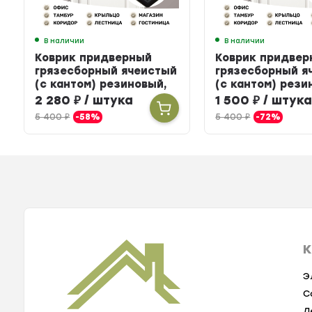
В наличии
В наличии
Коврик придверный
Коврик придвер
грязесборный ячеистый
грязесборный я
(с кантом) резиновый,
(с кантом) рези
80 х 120 см
60 х 90 см
2 280
₽
/ штука
1 500
₽
/ штук
5 400
₽
-58%
5 400
₽
-72%
К
Э
С
Л