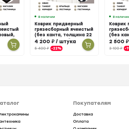
В наличии
В наличи
ный
Коврик придверный
Коврик
чеистый
грязесборный ячеистый
грязесб
новый,
(без канта, толщина 22
(без ка
мм) резиновый, 100 х
мм) рез
а
4 200
₽
/ штука
2 500
₽
150 см
см
5 400
₽
-22%
3 100
₽
-
аталог
Покупателям
лектрокамины
Доставка
антехника
Оплата
естницы
О компании