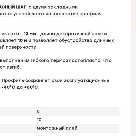
АСНЫЙ ШАГ
с двумя закладными
лах ступеней лестниц в качестве профиля
, высота -
13 мм
, длина декоративной ножки
тавляет
10 м
и позволяет обустройство длинных
ей поверхности.
выполнен из гибкого термоэластопласта, что
ют изгиб.
. Профиль сохраняет свои эксплуатационные
т
-40°С
до
+60ºС
.
6
10
монтажный клей