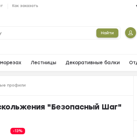
ат
Как заказать
Найти
морезах
Лестницы
Декоративные балки
От
ные профили
скольжения "Безопасный Шаг"
-13%