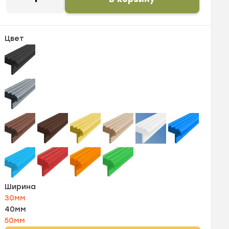
Цвет
Ширина
30мм
40мм
50мм