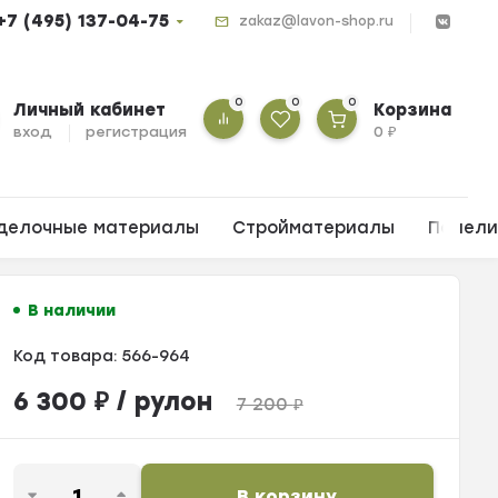
+7 (495) 137-04-75
zakaz@lavon-shop.ru
0
0
0
Личный кабинет
Корзина
вход
регистрация
0
₽
делочные материалы
Стройматериалы
Панел
В наличии
Код товара:
566-964
6 300
₽
/ рулон
7 200
₽
В корзину