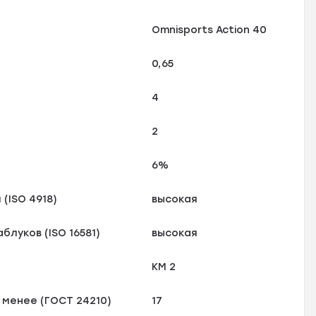
Omnisports Action 40
0,65
4
2
6%
(ISO 4918)
высокая
блуков (ISO 16581)
высокая
КМ 2
 менее (ГОСТ 24210)
17