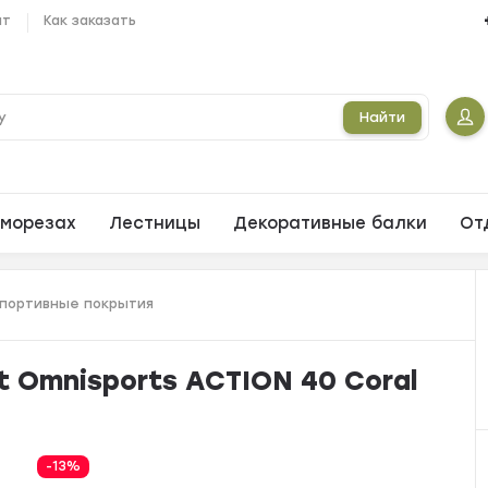
ат
Как заказать
Найти
морезах
Лестницы
Декоративные балки
От
портивные покрытия
t Omnisports ACTION 40 Coral
-13%