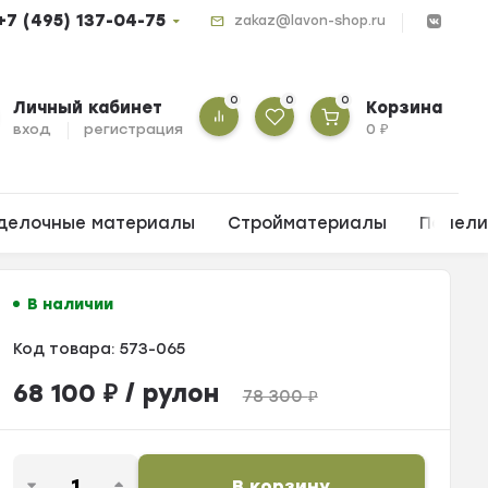
+7 (495) 137-04-75
zakaz@lavon-shop.ru
0
0
0
Личный кабинет
Корзина
вход
регистрация
0
₽
делочные материалы
Стройматериалы
Панел
В наличии
Код товара:
573-065
68 100
₽
/ рулон
78 300
₽
В корзину