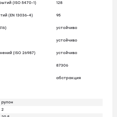
ытий (ISO 5470-1)
128
ий (EN 13036-4)
95
16)
устойчиво
устойчиво
ений (ISO 26987)
устойчиво
87306
абстракция
рулон
2
20,5