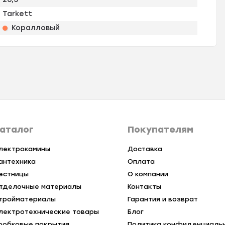
Tarkett
Коралловый
аталог
Покупателям
лектрокамины
Доставка
антехника
Оплата
естницы
О компании
тделочные материалы
Контакты
тройматериалы
Гарантия и возврат
лектротехнические товары
Блог
робковые покрытия
Политика конфиденциаль