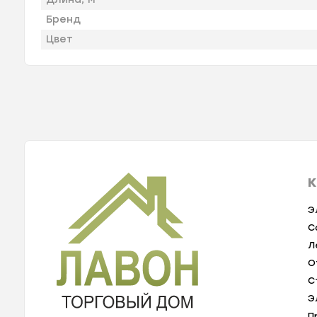
Бренд
Цвет
К
Э
С
Л
О
С
Э
П