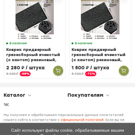
В наличии
В наличии
Коврик придверный
Коврик придверный
грязесборный ячеистый
грязесборный ячеистый
(с кантом) резиновый,
(с кантом) резиновый,
80 х 120 см
60 х 90 см
2 280
₽
/ штука
1 500
₽
/ штука
5 400
₽
-58%
5 400
₽
-72%
Каталог
Покупателям
Мы получаем и обрабатываем персональные данные посетителей
нашего сайта в соответствии с
официальной политикой
. Если вы не
даете согласия на обработку своих персональных данных, вам
необходимо покинуть наш сайт.
Сайт использует файлы cookie, обрабатываемые вашим